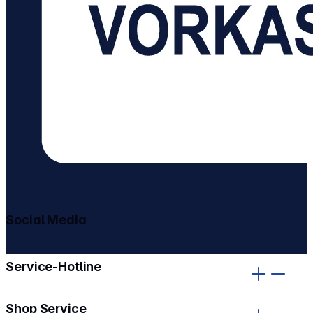
Social Media
gehe zu facebook
gehe zu instagram
Service-Hotline
Shop Service