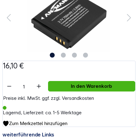
16,10 €
Artikel Anzahl: Gib den gewünschten Wert e
In den Warenkorb
Preise inkl. MwSt. ggf. zzgl. Versandkosten
Lagernd, Lieferzeit: ca. 1-5 Werktage
Zum Merkzettel hinzufügen
weiterführende Links