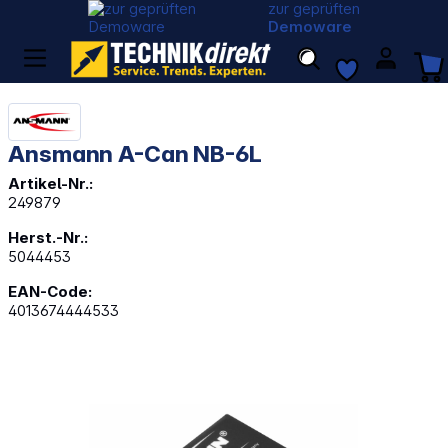
zur geprüften
Demoware
Ansmann A-Can NB-6L
Artikel-Nr.:
249879
Herst.-Nr.:
5044453
EAN-Code:
4013674444533
Bildergalerie überspringen