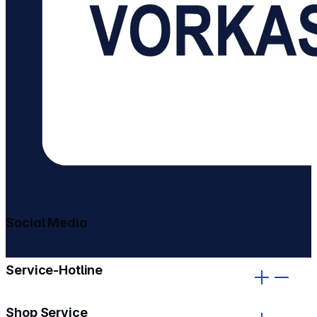
Social Media
gehe zu facebook
gehe zu instagram
Service-Hotline
Shop Service