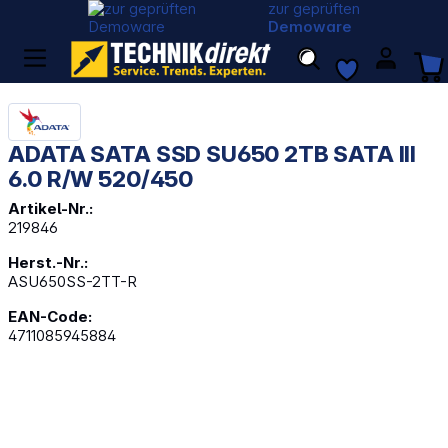
zur geprüften
Demoware
ADATA SATA SSD SU650 2TB SATA III
6.0 R/W 520/450
Artikel-Nr.:
219846
Herst.-Nr.:
ASU650SS-2TT-R
EAN-Code:
4711085945884
Bildergalerie überspringen