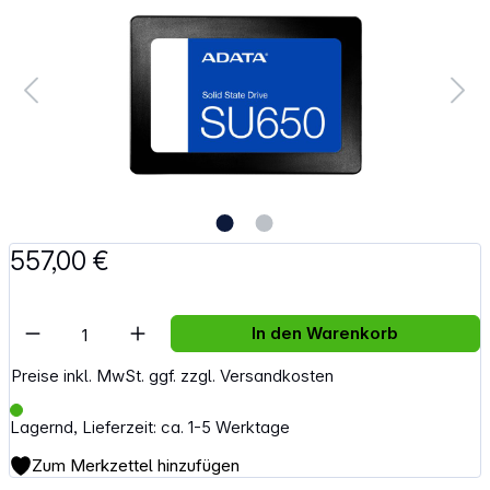
557,00 €
Artikel Anzahl: Gib den gewünschten Wert e
In den Warenkorb
Preise inkl. MwSt. ggf. zzgl. Versandkosten
Lagernd, Lieferzeit: ca. 1-5 Werktage
Zum Merkzettel hinzufügen