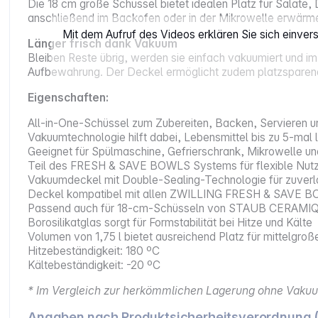
Die 18 cm große Schüssel bietet idealen Platz für Salate, 
anschließend im Backofen oder in der Mikrowelle erwärmen
Mit dem Aufruf des Videos erklären Sie sich einve
Länger frisch dank Vakuum
Bleiben Reste übrig, werden sie einfach vakuumiert und im
Aufbewahrung. Der Deckel ermöglicht zudem platzsparende
Eigenschaften:
All-in-One-Schüssel zum Zubereiten, Backen, Servieren 
Vakuumtechnologie hilft dabei, Lebensmittel bis zu 5‑mal l
Geeignet für Spülmaschine, Gefrierschrank, Mikrowelle u
Teil des FRESH & SAVE BOWLS Systems für flexible Nutz
Vakuumdeckel mit Double-Sealing-Technologie für zuverl
Deckel kompatibel mit allen ZWILLING FRESH & SAVE 
Passend auch für 18‑cm‑Schüsseln von STAUB CERAMIQ
Borosilikatglas sorgt für Formstabilität bei Hitze und Kälte
Volumen von 1,75 l bietet ausreichend Platz für mittelgroß
Hitzebeständigkeit: 180 ºC
Kältebeständigkeit: -20 ºC
* Im Vergleich zur herkömmlichen Lagerung ohne Vaku
Angaben nach Produktsicherheitsverordnung 