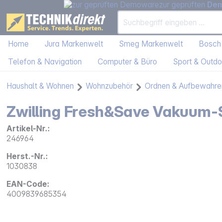
zur geprüften
De
Home
Jura Markenwelt
Smeg Markenwelt
Bosch
Telefon & Navigation
Computer & Büro
Sport & Outdo
Haushalt & Wohnen
Wohnzubehör
Ordnen & Aufbewahre
Zwilling Fresh&Save Vakuum-S
Artikel-Nr.:
246964
Herst.-Nr.:
1030838
EAN-Code:
4009839685354