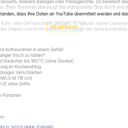
Desserts, kleinere Beilagen oder Pastagerichte. Du bereitest dei
. Beim Servieren überzeugt das transparente Glas durch eine kl
rstanden, dass Ihre Daten an YouTube übermittelt werden und da
 Kühl- oder Gefrierschrank gelagert. Im Vakuum halten Lebensmit
Akzeptieren
s Stapeln und ist mit weiteren Schüsseln der Serie kompatibel
und Aufbewahren in einem Gefäß
änger frisch zu halten*
nd Backofen bis 180 °C (ohne Deckel)
ung im Küchenalltag
ässiges Verschließen
BOWLS M (18 cm)
UE ohne Griffe
e Portionen
um.
(EU) 2023/988 (GPSR)