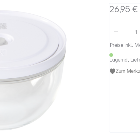
26,95 €
Artikel 
Preise inkl. 
Lagernd, Lief
Zum Merkze