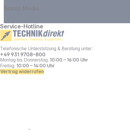
Social Media
gehe zu facebook
gehe zu instagram
Service-Hotline
Telefonische Unterstützung & Beratung unter:
+49 931 9708–800
Montag bis Donnerstag:
10:00 – 16:00 Uhr
Freitag:
10:00 – 14:00 Uhr
Vertrag widerrufen