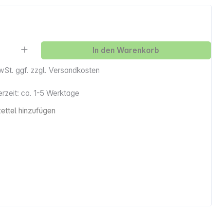
Anzahl: Gib den gewünschten Wert ein ode
In den Warenkorb
MwSt. ggf. zzgl. Versandkosten
erzeit: ca. 1-5 Werktage
ttel hinzufügen