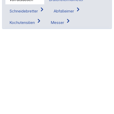
Schneidebretter
Abfalleimer
Kochutensilien
Messer