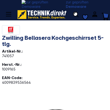
zur geprüften
Demoware
Zwilling Bellasera Kochgeschirrset 5-
tlg.
Artikel-Nr.:
741057
Herst.-Nr.:
1009165
EAN-Code:
4009839536564
Bildergalerie überspringen