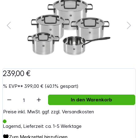
239,00 €
%
EVP**
399,00 €
(40.1% gespart)
Artikel Anzahl: Gib den gewünschten Wert e
In den Warenkorb
Preise inkl. MwSt. ggf. zzgl. Versandkosten
Lagernd, Lieferzeit: ca. 1-5 Werktage
Zum Merkzettel hinzufügen