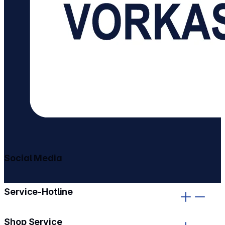
Social Media
gehe zu facebook
gehe zu instagram
Service-Hotline
Shop Service