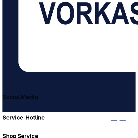
Social Media
gehe zu facebook
gehe zu instagram
Service-Hotline
Shop Service