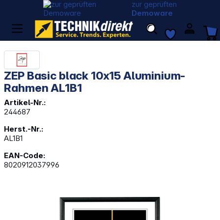
zur geprüften
Demoware
ZEP Basic black 10x15 Aluminium-
Rahmen AL1B1
Artikel-Nr.:
244687
Herst.-Nr.:
AL1B1
EAN-Code:
8020912037996
Bildergalerie überspringen