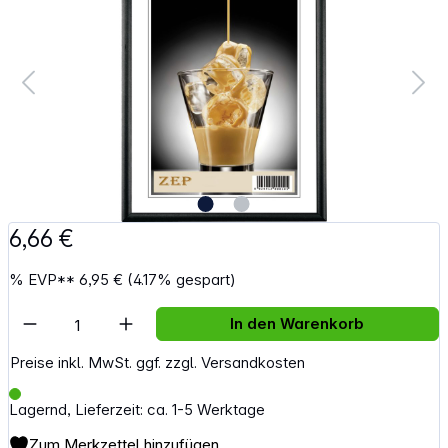
6,66 €
%
EVP**
6,95 €
(4.17% gespart)
Artikel Anzahl: Gib den gewünschten Wert e
In den Warenkorb
Preise inkl. MwSt. ggf. zzgl. Versandkosten
Lagernd, Lieferzeit: ca. 1-5 Werktage
Zum Merkzettel hinzufügen