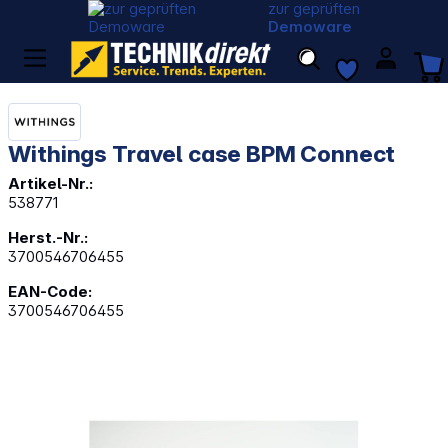
zur geprüften
Demoware
Withings Travel case BPM Connect
Artikel-Nr.:
538771
Herst.-Nr.:
3700546706455
EAN-Code:
3700546706455
Bildergalerie überspringen