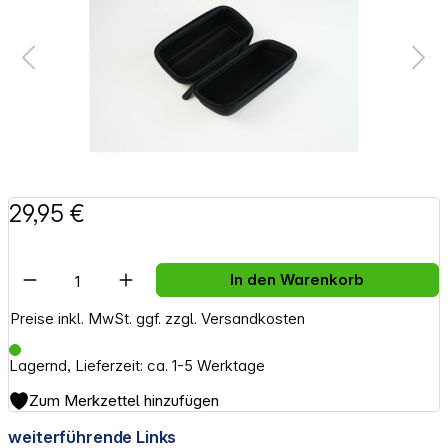
29,95 €
Artikel Anzahl: Gib den gewünschten Wert e
In den Warenkorb
Preise inkl. MwSt. ggf. zzgl. Versandkosten
Lagernd, Lieferzeit: ca. 1-5 Werktage
Zum Merkzettel hinzufügen
weiterführende Links