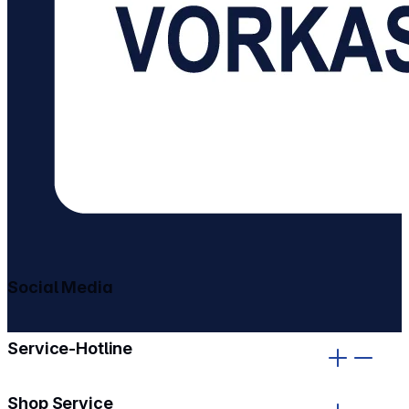
Social Media
gehe zu facebook
gehe zu instagram
Service-Hotline
Shop Service