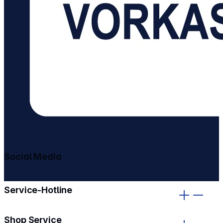
Social Media
gehe zu facebook
gehe zu instagram
Service-Hotline
Shop Service