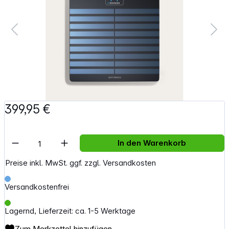
399,95 €
Artikel Anzahl: Gib den gewünschten Wert e
In den Warenkorb
Preise inkl. MwSt. ggf. zzgl. Versandkosten
Versandkostenfrei
Lagernd, Lieferzeit: ca. 1-5 Werktage
Zum Merkzettel hinzufügen