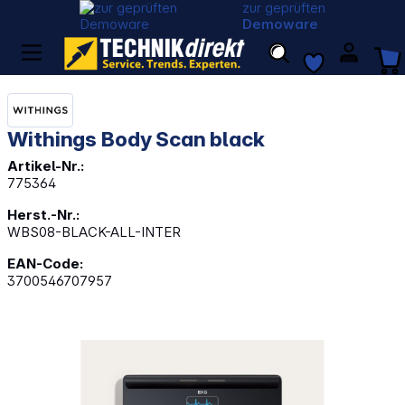
zur geprüften
Demoware
Withings Body Scan black
Artikel-Nr.:
775364
Herst.-Nr.:
WBS08-BLACK-ALL-INTER
EAN-Code:
3700546707957
Bildergalerie überspringen