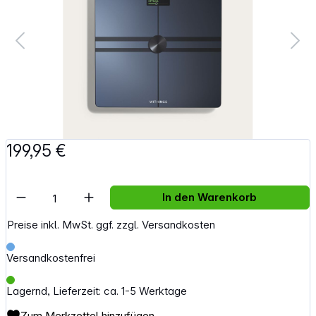
199,95 €
Artikel Anzahl: Gib den gewünschten Wert e
In den Warenkorb
Preise inkl. MwSt. ggf. zzgl. Versandkosten
Versandkostenfrei
Lagernd, Lieferzeit: ca. 1-5 Werktage
Zum Merkzettel hinzufügen