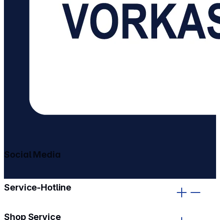
Social Media
gehe zu facebook
gehe zu instagram
Service-Hotline
Shop Service