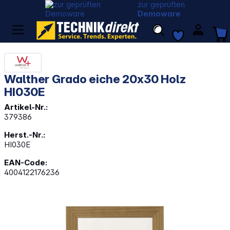
zur geprüften
Demoware
Walther Grado eiche 20x30 Holz
HI030E
Artikel-Nr.:
379386
Herst.-Nr.:
HI030E
EAN-Code:
4004122176236
Bildergalerie überspringen