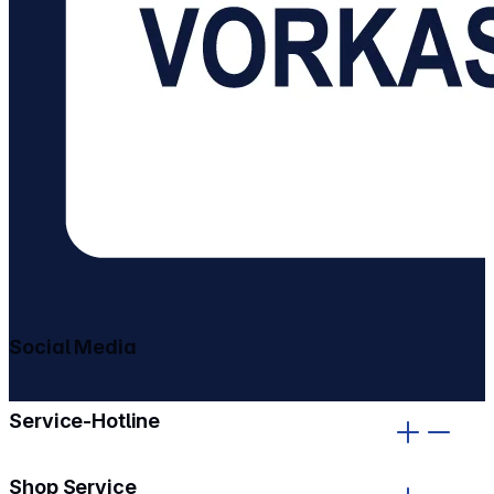
Social Media
gehe zu facebook
gehe zu instagram
Service-Hotline
Shop Service