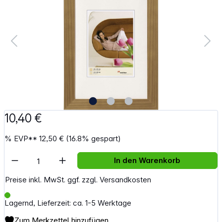
10,40 €
%
EVP**
12,50 €
(16.8% gespart)
Artikel Anzahl: Gib den gewünschten Wert e
In den Warenkorb
Preise inkl. MwSt. ggf. zzgl. Versandkosten
Lagernd, Lieferzeit: ca. 1-5 Werktage
Zum Merkzettel hinzufügen