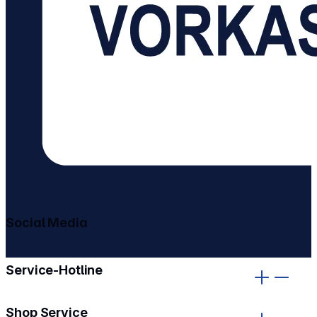
Social Media
gehe zu facebook
gehe zu instagram
Service-Hotline
Shop Service