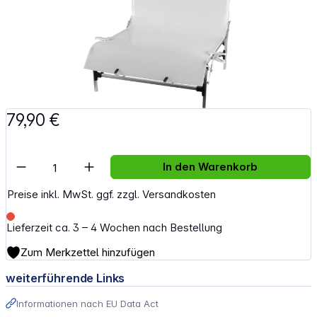
79,90 €
Artikel Anzahl: Gib den gewünschten Wert e
In den Warenkorb
Preise inkl. MwSt. ggf. zzgl. Versandkosten
Lieferzeit ca. 3 – 4 Wochen nach Bestellung
Zum Merkzettel hinzufügen
weiterführende Links
Informationen nach EU Data Act