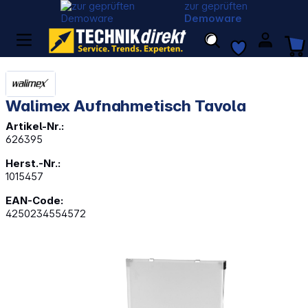
zur geprüften
Demoware
Walimex Aufnahmetisch Tavola
Artikel-Nr.:
626395
Herst.-Nr.:
1015457
EAN-Code:
4250234554572
Bildergalerie überspringen