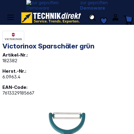
zur geprüften
Demoware
Victorinox Sparschäler grün
Artikel-Nr.:
182382
Herst.-Nr.:
6.0963.4
EAN-Code:
7613329185667
Bildergalerie überspringen