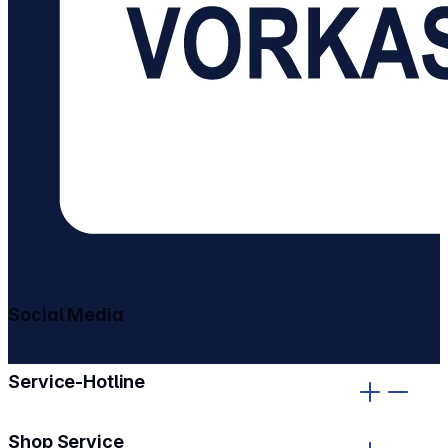
Social Media
gehe zu facebook
gehe zu instagram
Service-Hotline
Shop Service