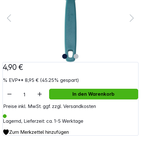
4,90 €
%
EVP**
8,95 €
(45.25% gespart)
Artikel Anzahl: Gib den gewünschten Wert e
In den Warenkorb
Preise inkl. MwSt. ggf. zzgl. Versandkosten
Lagernd, Lieferzeit: ca. 1-5 Werktage
Zum Merkzettel hinzufügen