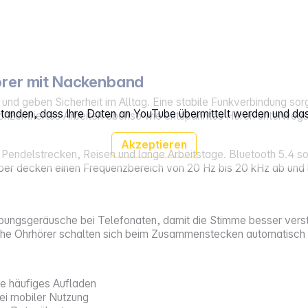
örer mit Nackenband
nd geben Sicherheit im Alltag. Eine stabile Funkverbindung so
rstanden, dass Ihre Daten an YouTube übermittelt werden und da
nzentriertes Arbeiten ebenso wie entspanntes Hören unterwegs
Akzeptieren
r Pendelstrecken, Reisen und lange Arbeitstage. Bluetooth 5.4 sor
 decken einen Frequenzbereich von 20 Hz bis 20 kHz ab und lie
ungsgeräusche bei Telefonaten, damit die Stimme besser verstän
che Ohrhörer schalten sich beim Zusammenstecken automatisch 
ne häufiges Aufladen
ei mobiler Nutzung