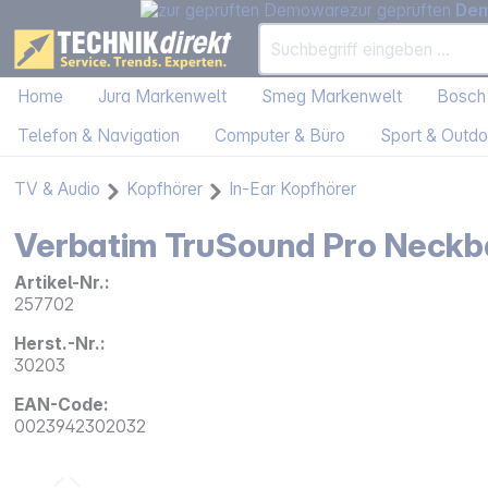
zur geprüften
De
Home
Jura Markenwelt
Smeg Markenwelt
Bosch
Telefon & Navigation
Computer & Büro
Sport & Outdo
TV & Audio
Kopfhörer
In-Ear Kopfhörer
Verbatim TruSound Pro Neckb
Artikel-Nr.:
257702
Herst.-Nr.:
30203
EAN-Code:
0023942302032