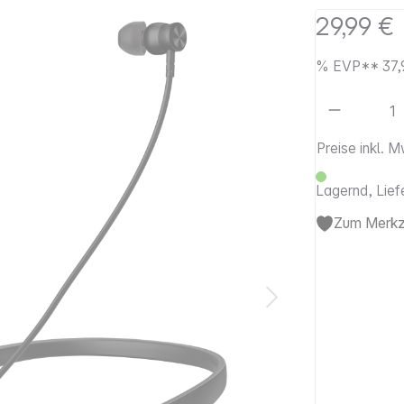
29,99 €
%
EVP**
37,
Artikel 
Preise inkl. 
Lagernd, Lief
Zum Merkze