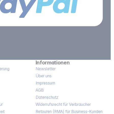
Informationen
erung
Newsletter
Über uns
Impressum
AGB
Datenschutz
ur
Widerrufsrecht für Verbraucher
eit
Retouren (RMA) für Business-Kunden