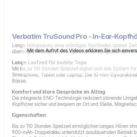
Verbatim TruSound Pro - In-Ear-Kopfh
Lange Hörsessions ohne ständiges Nachladen sparen Zeit u
Mit dem Aufruf des Videos erklären Sie sich einve
übertragen werden. Der ausgewogene Klang unterstützt ko
Lange Laufzeit für mobile Tage
Mit bis zu 110 Stunden Spielzeit eignet sich das System fü
Smartphone, Tablet oder Laptop. Die 10‑mm-Dynamiktreiber
Bässe.
Komfort und klare Gespräche im Alltag
Die integrierte ENC-Technologie reduziert störende Umgeb
Kopfhörer sicher und bequem an Ort und Stelle. Magnetis
Eigenschaften:
Bis zu 110 Stunden Spielzeit ermöglichen langes Hören oh
900‑mAh-Doppelakku unterstützt ausdauernden Betrieb b