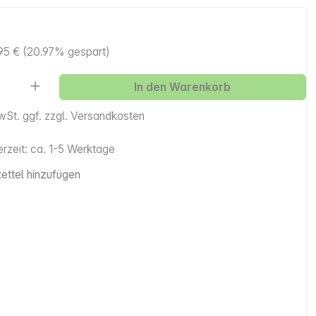
95 €
(20.97% gespart)
Anzahl: Gib den gewünschten Wert ein ode
In den Warenkorb
MwSt. ggf. zzgl. Versandkosten
erzeit: ca. 1-5 Werktage
ttel hinzufügen