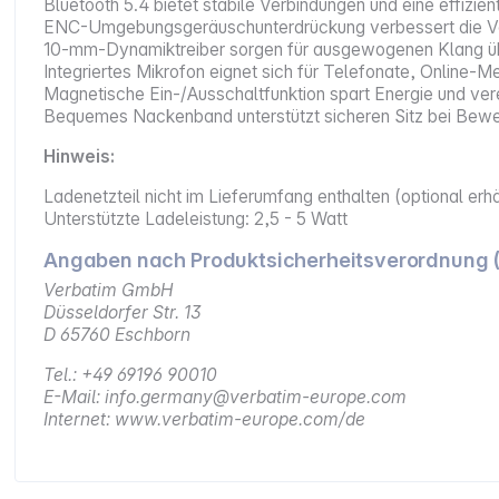
Bluetooth 5.4 bietet stabile Verbindungen und eine effizi
ENC-Umgebungsgeräuschunterdrückung verbessert die Ver
10‑mm-Dynamiktreiber sorgen für ausgewogenen Klang üb
Integriertes Mikrofon eignet sich für Telefonate, Online-
Magnetische Ein-/Ausschaltfunktion spart Energie und ver
Bequemes Nackenband unterstützt sicheren Sitz bei Bew
Hinweis:
Ladenetzteil nicht im Lieferumfang enthalten (optional erhä
Unterstützte Ladeleistung: 2,5 - 5 Watt
Angaben nach Produktsicherheitsverordnung 
Verbatim GmbH
Düsseldorfer Str. 13
D 65760 Eschborn
Tel.: +49 69196 90010
E-Mail: info.germany@verbatim-europe.com
Internet: www.verbatim-europe.com/de