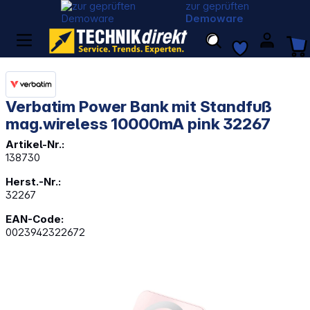
zur geprüften
Demoware
Verbatim Power Bank mit Standfuß
mag.wireless 10000mA pink 32267
Artikel-Nr.:
138730
Herst.-Nr.:
32267
EAN-Code:
0023942322672
Bildergalerie überspringen