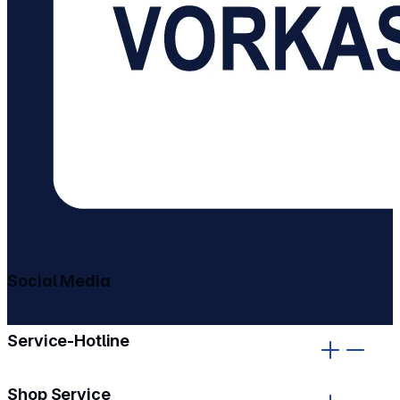
Social Media
gehe zu facebook
gehe zu instagram
Service-Hotline
Shop Service