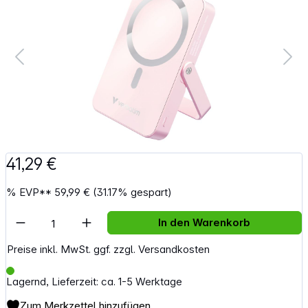
41,29 €
%
EVP**
59,99 €
(31.17% gespart)
Artikel Anzahl: Gib den gewünschten Wert e
In den Warenkorb
Preise inkl. MwSt. ggf. zzgl. Versandkosten
Lagernd, Lieferzeit: ca. 1-5 Werktage
Zum Merkzettel hinzufügen