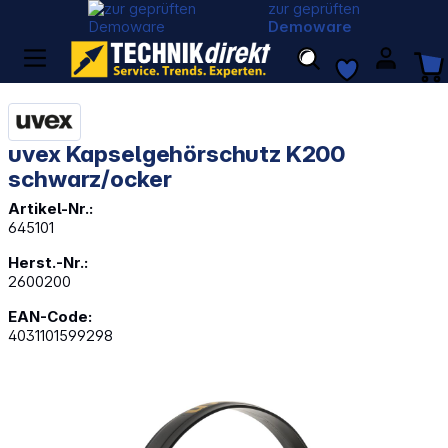
zur geprüften
Demoware
uvex Kapselgehörschutz K200
schwarz/ocker
Artikel-Nr.:
645101
Herst.-Nr.:
2600200
EAN-Code:
4031101599298
Bildergalerie überspringen