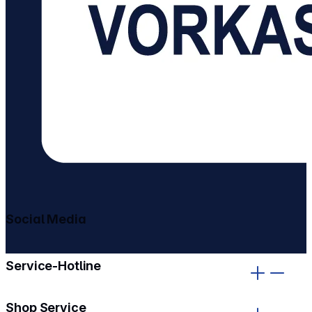
Social Media
gehe zu facebook
gehe zu instagram
Service-Hotline
Shop Service