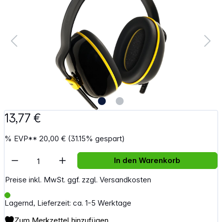
13,77 €
%
EVP**
20,00 €
(31.15% gespart)
Artikel Anzahl: Gib den gewünschten Wert e
In den Warenkorb
Preise inkl. MwSt. ggf. zzgl. Versandkosten
Lagernd, Lieferzeit: ca. 1-5 Werktage
Zum Merkzettel hinzufügen