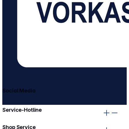
Social Media
gehe zu facebook
gehe zu instagram
Service-Hotline
Shop Service