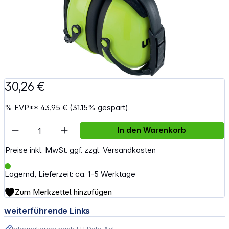
30,26 €
%
EVP**
43,95 €
(31.15% gespart)
Artikel Anzahl: Gib den gewünschten Wert e
In den Warenkorb
Preise inkl. MwSt. ggf. zzgl. Versandkosten
Lagernd, Lieferzeit: ca. 1-5 Werktage
Zum Merkzettel hinzufügen
weiterführende Links
Informationen nach EU Data Act