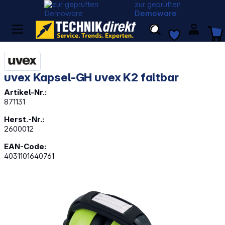
zur geprüften
Demoware
uvex Kapsel-GH uvex K2 faltbar
Artikel-Nr.:
871131
Herst.-Nr.:
2600012
EAN-Code:
4031101640761
Bildergalerie überspringen