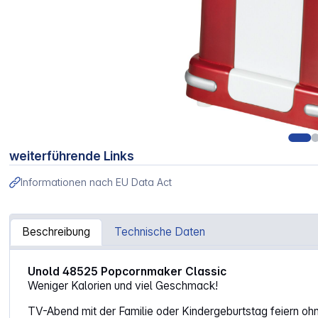
weiterführende Links
Informationen nach EU Data Act
Beschreibung
Technische Daten
Artikelinformationen "Unold 48525 Popcornmaker Classic
Unold 48525 Popcornmaker Classic
Weniger Kalorien und viel Geschmack!
TV-Abend mit der Familie oder Kindergeburtstag feiern o