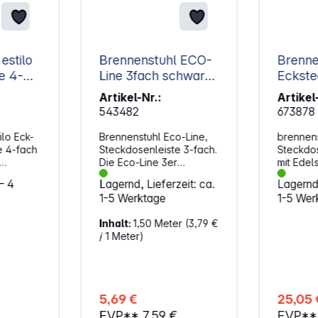
estilo
Brennenstuhl ECO-
Brenne
e 4-
Line 3fach schwarz
Eckste
1,5m +Schalter
fach s
Artikel-Nr.:
Artikel
543482
673878
ilo Eck-
Brennenstuhl Eco-Line,
brennens
e 4-fach
Steckdosenleiste 3-fach.
Steckdos
Die Eco-Line 3er
mit Edel
che für
Mehrfach-
für Küch
– 4
Lagernd, Lieferzeit: ca.
Lagernd,
Steckdosenleiste von
Eigenschafte
1-5 Werktage
1-5 Wer
Brennenstuhl in der
Küchens
e aus
Farbe schwarz und 1,5 m
hochwer
Inhalt:
1,50 Meter
(3,79 €
m
Kabel besticht durch ihre
Edelstahl
/ 1 Meter)
Qualität und Sicherheit in
Küchens
allen Bereichen. Sie ist
überzeug
äche
nicht nur kindersicher,
tolles u
dnung in
sondern überzeugt
Design u
ro Die
außerdem durch
optimal i
5,69 €
25,05 
nleiste
folgende Eigenschaften:
Umgebun
EVP**
7,59 €
EVP*
ihr
Sicherheitsschalter
sowohl h