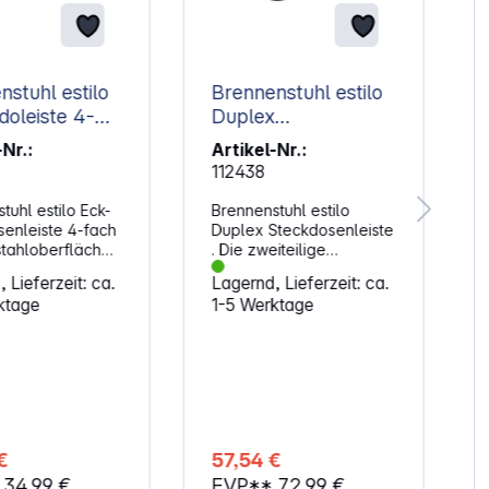
nstuhl estilo
Brennenstuhl estilo
doleiste 4-
Duplex
chwarz
Steckdosenleiste
-Nr.:
Artikel-Nr.:
112438
tuhl estilo Eck-
Brennenstuhl estilo
enleiste 4-fach
Duplex Steckdosenleiste
stahloberfläche
. Die zweiteilige
e und Büro.
brennenstuhl estilo
 Lieferzeit: ca.
Lagernd, Lieferzeit: ca.
n: Stabile
Steckdosenleiste mit
ktage
1-5 Werktage
teckdose mit
zweipoligem Schalter
tiger
aus hochbruchfestem
oberfläche Die
Kunststoff und
teckdosenleiste
hochwertiger
t durch ihr
Edelstahloberfläche
nd innovatives
bringt Ordnung in Ihr
nd passt sich
Zuhause. Die
n Ihre
Tischsteckdosenleiste
€
57,54 €
g an - kann
lässt sich an
*
34,99 €
EVP**
72,99 €
orizontal als
Tischstärken von 16-