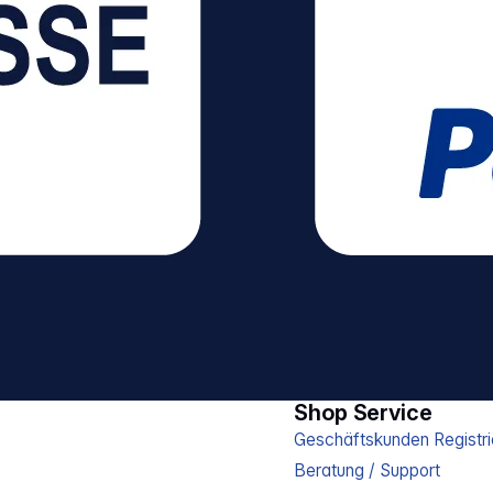
 für
ftung)
Shop Service
Geschäftskunden Registri
Beratung / Support