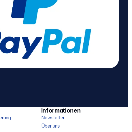
Befestigungsart:
Befestigung mit
Schraube Kein
Überspannungsschutz
Max. elektr.
Belastbarkeit: 3.680 W
Nenneingangsspannung:
230 V Steckerart:
Winkelstecker Anzahl
der Steckdosen gesamt:
10
Steckdosenanordnung:
45° USB Funktion: USB-
Charger, Power Delivery
USB Typ-
Ausgangsbuchse: Typ A,
Typ C Schutzart: IP20
Nicht geeignet für den
Außenbereich
Kabelqualität: PVC, PVC
Informationen
Abmessungen (H x L x B):
14,80 x 13 x 24 cm
erung
Newsletter
Gewicht: 1,03 kg
Über uns