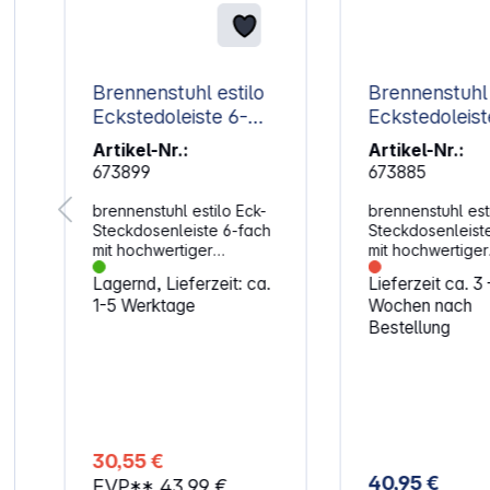
k
Brennenstuhl estilo
Brennenstuhl 
Eckstedoleiste 6-
Eckstedoleist
fach weiß
fach weiß
Artikel-Nr.:
Artikel-Nr.:
673899
673885
brennenstuhl estilo Eck-
brennenstuhl est
Steckdosenleiste 6-fach
Steckdosenleist
mit hochwertiger
mit hochwertiger
Edelstahloberfläche für
Edelstahloberflä
Lagernd, Lieferzeit: ca.
Lieferzeit ca. 3 
Küche und Büro. Die
Küche und Büro.
1-5 Werktage
Wochen nach
kompakte brennenstuhl
Eigenschaften: Stabile
Bestellung
estilo Eck-
Küchensteckdos
Steckdosenleiste aus
hochbruchfeste
hochbruchfestem
Kunststoff und
Kunststoff und
hochwertiger
hochwertiger
Edelstahloberfl
Edelstahloberfläche
bringt wieder Or
bringt Ihnen Ordnung in
Ihre Küche oder Bü
30,55 €
Ihr Zuhause. Die
Küchensteckdose
40,95 €
EVP**
43,99 €
universell einsetzbare
überzeugt durch 