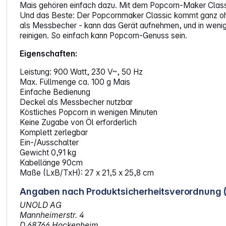
Mais gehören einfach dazu. Mit dem Popcorn-Maker Class
Und das Beste: Der Popcornmaker Classic kommt ganz ohn
als Messbecher - kann das Gerät aufnehmen, und in wenigen
reinigen. So einfach kann Popcorn-Genuss sein.
Eigenschaften:
Leistung: 900 Watt, 230 V~, 50 Hz
Max. Füllmenge ca. 100 g Mais
Einfache Bedienung
Deckel als Messbecher nutzbar
Köstliches Popcorn in wenigen Minuten
Keine Zugabe von Öl erforderlich
Komplett zerlegbar
Ein-/Ausschalter
Gewicht 0,91 kg
Kabellänge 90cm
Maße (LxB/TxH): 27 x 21,5 x 25,8 cm
Angaben nach Produktsicherheitsverordnung 
UNOLD AG
Mannheimerstr. 4
D 68766 Hockenheim