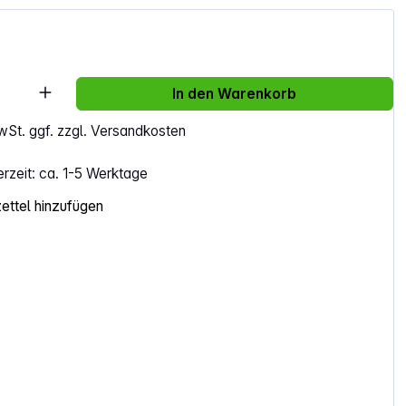
Anzahl: Gib den gewünschten Wert ein ode
In den Warenkorb
MwSt. ggf. zzgl. Versandkosten
erzeit: ca. 1-5 Werktage
ttel hinzufügen