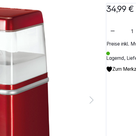
34,99 €
Artikel 
Preise inkl. 
Lagernd, Lief
Zum Merkze