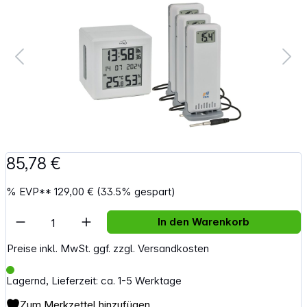
85,78 €
%
EVP**
129,00 €
(33.5% gespart)
Artikel Anzahl: Gib den gewünschten Wert e
In den Warenkorb
Preise inkl. MwSt. ggf. zzgl. Versandkosten
Lagernd, Lieferzeit: ca. 1-5 Werktage
Zum Merkzettel hinzufügen