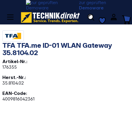
zur geprüften
Demoware
TFA TFA.me ID-01 WLAN Gateway
35.8104.02
Artikel-Nr.:
176355
Herst.-Nr.:
35.8104.02
EAN-Code:
4009816042361
Bildergalerie überspringen