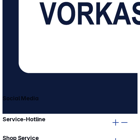
Social Media
gehe zu facebook
gehe zu instagram
Service-Hotline
Shop Service