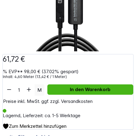
61,72 €
%
EVP**
98,00 €
(37.02% gespart)
Inhalt:
4,60 Meter
(13,42 € / 1 Meter)
Artikel Anzahl: Gib den gewünschten Wert e
In den Warenkorb
M
Preise inkl. MwSt. ggf. zzgl. Versandkosten
Lagernd, Lieferzeit: ca. 1-5 Werktage
Zum Merkzettel hinzufügen