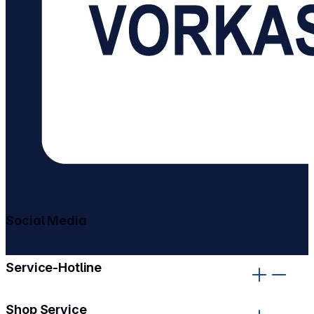
Social Media
gehe zu facebook
gehe zu instagram
Service-Hotline
Shop Service