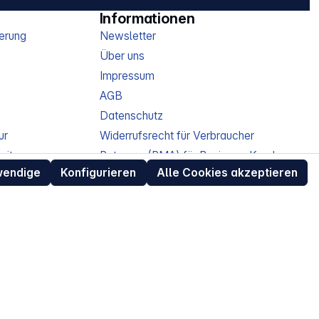
Informationen
erung
Newsletter
Über uns
Impressum
AGB
Datenschutz
ur
Widerrufsrecht für Verbraucher
eit
Retouren (RMA) für Business-Kunden
Entsorgungshinweise /
wendige
Konfigurieren
Alle Cookies akzeptieren
Altgeräterücknahme
Kundeninformation / Bestellablauf
Cookie-Einstellungen
EU Data Act