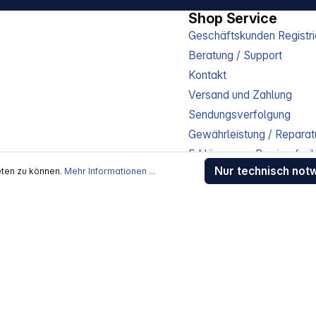
Shop Service
Geschäftskunden Registri
Beratung / Support
Kontakt
Versand und Zahlung
Sendungsverfolgung
Gewährleistung / Reparat
Erklärung zur Barrierefreih
Nur technisch not
eten zu können.
Mehr Informationen ...
Download-Center
Jobs
kosten
, wenn nicht anders beschrieben
rstellers / Lieferanten.
 Alle Rechte vorbehalten.