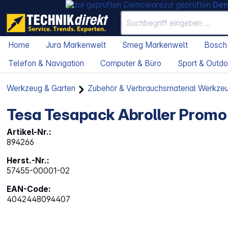
zur geprüften
De
Home
Jura Markenwelt
Smeg Markenwelt
Bosch
Telefon & Navigation
Computer & Büro
Sport & Outdo
Werkzeug & Garten
Zubehör & Verbrauchsmaterial Werkze
Tesa Tesapack Abroller Promo 
Artikel-Nr.:
894266
Herst.-Nr.:
57455-00001-02
EAN-Code:
4042448094407