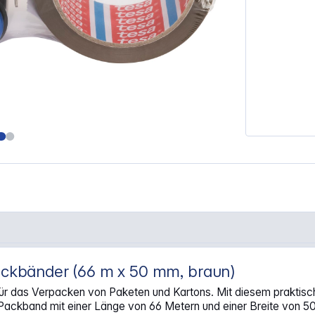
Packbänder (66 m x 50 mm, braun)
. 2 Packb. braun 66m x 50mm"
für das Verpacken von Paketen und Kartons. Mit diesem praktis
Packband mit einer Länge von 66 Metern und einer Breite von 50