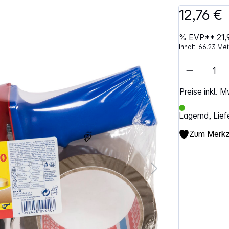
12,76 €
%
EVP**
21,
Inhalt:
66,23 Me
Artikel 
Preise inkl. 
Lagernd, Lief
Zum Merkze