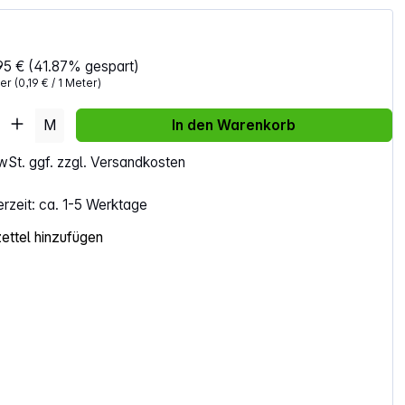
95 €
(41.87% gespart)
ter
(0,19 € / 1 Meter)
Anzahl: Gib den gewünschten Wert ein ode
M
In den Warenkorb
MwSt. ggf. zzgl. Versandkosten
erzeit: ca. 1-5 Werktage
ttel hinzufügen