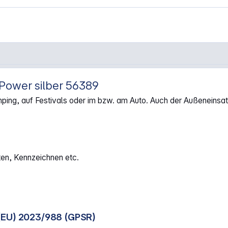
Power silber 56389
ra Power silber 56389"
amping, auf Festivals oder im bzw. am Auto. Auch der Außeneinsat
ten, Kennzeichnen etc.
(EU) 2023/988 (GPSR)