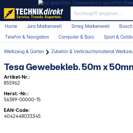
zur geprüften
De
Home
Jura Markenwelt
Smeg Markenwelt
Bosch
Telefon & Navigation
Computer & Büro
Sport & Outdo
Werkzeug & Garten
Zubehör & Verbrauchsmaterial Werkze
Tesa Gewebekleb. 50m x 50mm
Artikel-Nr.:
855962
Herst.-Nr.:
56389-00000-15
EAN-Code:
4042448033345