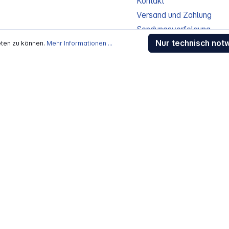
Kontakt
Versand und Zahlung
Sendungsverfolgung
Nur technisch not
Gewährleistung / Reparat
eten zu können.
Mehr Informationen ...
Erklärung zur Barrierefreih
Download-Center
Jobs
kosten
, wenn nicht anders beschrieben
rstellers / Lieferanten.
 Alle Rechte vorbehalten.