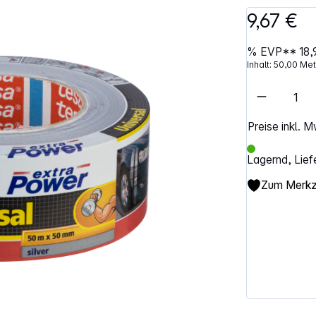
9,67 €
%
EVP**
18,
Inhalt:
50,00 Me
Artikel 
Preise inkl. 
Lagernd, Lief
Zum Merkze