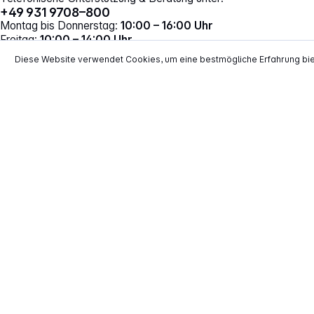
+49 931 9708–800
Montag bis Donnerstag:
10:00 – 16:00 Uhr
Freitag:
10:00 – 14:00 Uhr
Vertrag widerrufen
Diese Website verwendet Cookies, um eine bestmögliche Erfahrung bi
*
Alle Preise inkl. gesetzl. Mehrwertsteuer zzgl.
Versand
**
EVP = Empfohlener Verkaufspreis des He
Copyright © 2000 - 2026 TECHNIKdirekt -