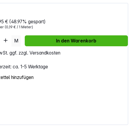
95 €
(48.97% gespart)
ter
(0,19 € / 1 Meter)
Anzahl: Gib den gewünschten Wert ein ode
M
In den Warenkorb
MwSt. ggf. zzgl. Versandkosten
erzeit: ca. 1-5 Werktage
ttel hinzufügen