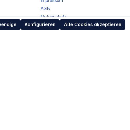
Impressum
AGB
Datenschutz
wendige
Konfigurieren
Alle Cookies akzeptieren
ur
Widerrufsrecht für Verbraucher
eit
Retouren (RMA) für Business-Kunden
Entsorgungshinweise /
Altgeräterücknahme
Kundeninformation / Bestellablauf
Cookie-Einstellungen
EU Data Act