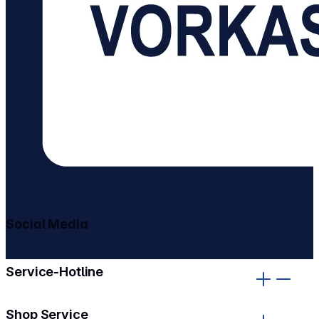
Social Media
gehe zu facebook
gehe zu instagram
Service-Hotline
Shop Service