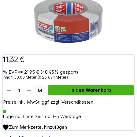
11,32 €
%
EVP**
21,95 €
(48.43% gespart)
Inhalt:
50,00 Meter
(0,23 € / 1 Meter)
Artikel Anzahl: Gib den gewünschten Wert e
In den Warenkorb
M
Preise inkl. MwSt. ggf. zzgl. Versandkosten
Lagernd, Lieferzeit: ca. 1-5 Werktage
Zum Merkzettel hinzufügen