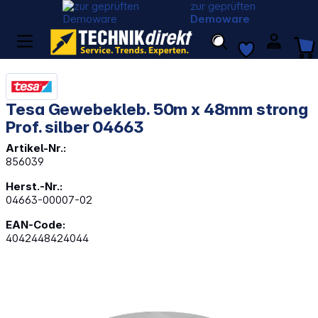
zur geprüften
Demoware
Tesa Gewebekleb. 50m x 48mm strong
Prof. silber 04663
Artikel-Nr.:
856039
Herst.-Nr.:
04663-00007-02
EAN-Code:
4042448424044
Bildergalerie überspringen