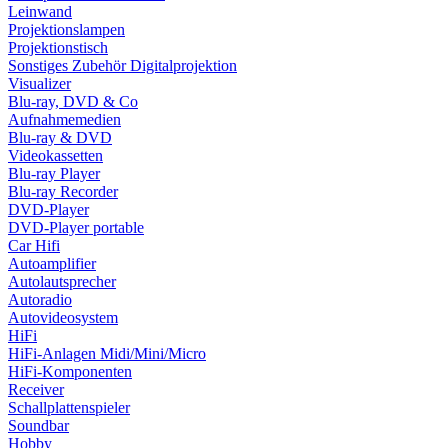
Leinwand
Projektionslampen
Projektionstisch
Sonstiges Zubehör Digitalprojektion
Visualizer
Blu-ray, DVD & Co
Aufnahmemedien
Blu-ray & DVD
Videokassetten
Blu-ray Player
Blu-ray Recorder
DVD-Player
DVD-Player portable
Car Hifi
Autoamplifier
Autolautsprecher
Autoradio
Autovideosystem
HiFi
HiFi-Anlagen Midi/Mini/Micro
HiFi-Komponenten
Receiver
Schallplattenspieler
Soundbar
Hobby