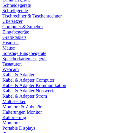
Schneidegeräte
Schreibgeräte
Tischrechner & Taschenrechner
Übersetzer
Computer & Zubehör
Eingabegeräte
Grafiktablets
Headsets
Mäuse
Sonstige Eingabegeräte
Speicherkartenlesegerät
Tastaturen
Webcam
Kabel & Adapter
Kabel & Adapter Computer
Kabel & Adapter Kommunikation
Kabel & Adapter Netzwerk
Kabel & Adapter Strom
Multistecker
Monitore & Zubehör
Halterungen Monitor
Kalibrierung
Monitore
Portable Displays