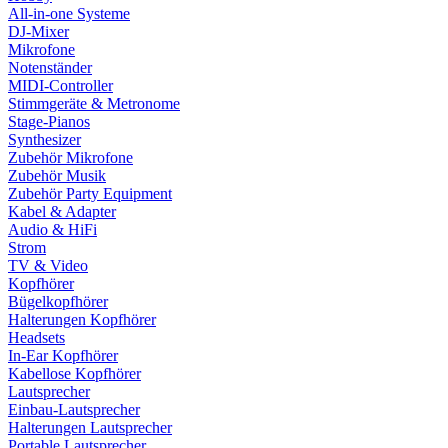
All-in-one Systeme
DJ-Mixer
Mikrofone
Notenständer
MIDI-Controller
Stimmgeräte & Metronome
Stage-Pianos
Synthesizer
Zubehör Mikrofone
Zubehör Musik
Zubehör Party Equipment
Kabel & Adapter
Audio & HiFi
Strom
TV & Video
Kopfhörer
Bügelkopfhörer
Halterungen Kopfhörer
Headsets
In-Ear Kopfhörer
Kabellose Kopfhörer
Lautsprecher
Einbau-Lautsprecher
Halterungen Lautsprecher
Portable Lautsprecher