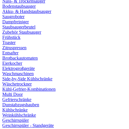
Nass- & Trockensauger
Bodenstaubsauger
Akku- & Handstaubsauger
Saugroboter
Dampfreiniger
Staubsaugerbeutel
Zubehör Staubsauger
Frühstück
Toaster
Zitruspressen
Entsafter
Brotbackautomaten
Eierkocher
Elektrogroßgeräte
Waschmaschinen
Side-by-Side Kühlschränke
Wäschetrockner
Kühl-Gefrier-Kombinationen
Multi Door
Gefrierschränke
Dunstabzugshauben
Kühlschränke
Weinkühlschränke
Geschirrspüler
Geschirrspüler - Standgeräte