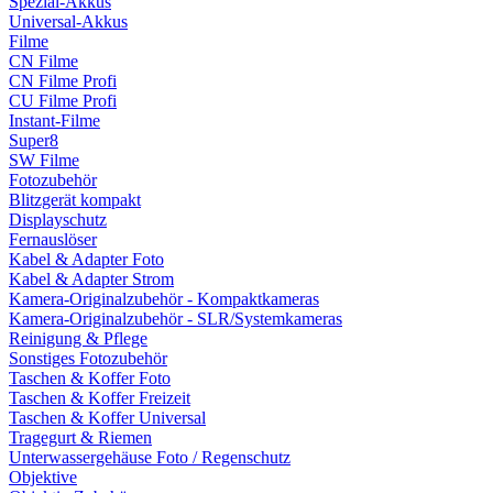
Spezial-Akkus
Universal-Akkus
Filme
CN Filme
CN Filme Profi
CU Filme Profi
Instant-Filme
Super8
SW Filme
Fotozubehör
Blitzgerät kompakt
Displayschutz
Fernauslöser
Kabel & Adapter Foto
Kabel & Adapter Strom
Kamera-Originalzubehör - Kompaktkameras
Kamera-Originalzubehör - SLR/Systemkameras
Reinigung & Pflege
Sonstiges Fotozubehör
Taschen & Koffer Foto
Taschen & Koffer Freizeit
Taschen & Koffer Universal
Tragegurt & Riemen
Unterwassergehäuse Foto / Regenschutz
Objektive