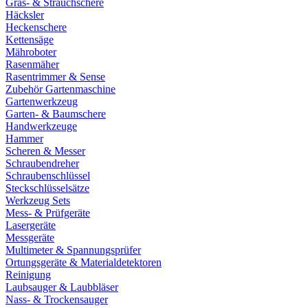
Gras- & Strauchschere
Häcksler
Heckenschere
Kettensäge
Mähroboter
Rasenmäher
Rasentrimmer & Sense
Zubehör Gartenmaschine
Gartenwerkzeug
Garten- & Baumschere
Handwerkzeuge
Hammer
Scheren & Messer
Schraubendreher
Schraubenschlüssel
Steckschlüsselsätze
Werkzeug Sets
Mess- & Prüfgeräte
Lasergeräte
Messgeräte
Multimeter & Spannungsprüfer
Ortungsgeräte & Materialdetektoren
Reinigung
Laubsauger & Laubbläser
Nass- & Trockensauger