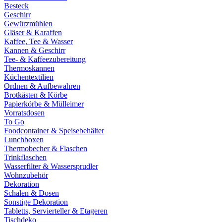
Besteck
Geschirr
Gewürzmühlen
Gläser & Karaffen
Kaffee, Tee & Wasser
Kannen & Geschirr
Tee- & Kaffeezubereitung
Thermoskannen
Küchentextilien
Ordnen & Aufbewahren
Brotkästen & Körbe
Papierkörbe & Mülleimer
Vorratsdosen
To Go
Foodcontainer & Speisebehälter
Lunchboxen
Thermobecher & Flaschen
Trinkflaschen
Wasserfilter & Wassersprudler
Wohnzubehör
Dekoration
Schalen & Dosen
Sonstige Dekoration
Tabletts, Servierteller & Etageren
Tischdeko