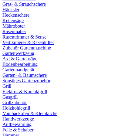
Gras- & Strauchschere
Häcksler
Heckenschere
Kettensäge
Mähroboter
Rasenmäher
Rasentrimmer & Sense
Vertikutierer & Rasenlüfter
Zubehör Gartenmaschine
Gartenwerkzeug
Axt & Gartensäge
Bodenbearbeitung
Gartenhandgerät
Garten- & Baumschere
Sonstiges Gartenzubehör
Grill
Elektro- & Kontaktgrill
Gasgrill
Grillzubehör
Holzkohlegrill
Minibackofen & Kleinküche
Handwerkzeuge
Aufbewahrung
Feile & Schaber
Hammer