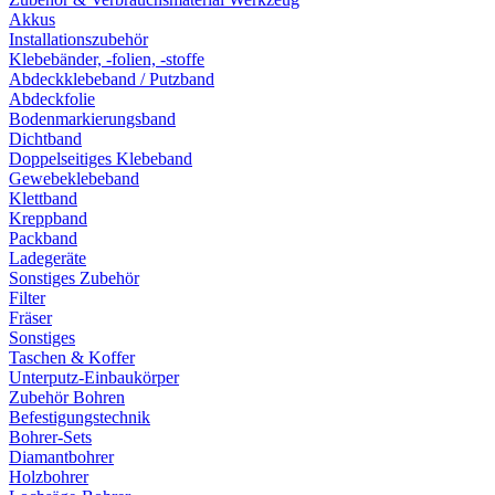
Akkus
Installationszubehör
Klebebänder, -folien, -stoffe
Abdeckklebeband / Putzband
Abdeckfolie
Bodenmarkierungsband
Dichtband
Doppelseitiges Klebeband
Gewebeklebeband
Klettband
Kreppband
Packband
Ladegeräte
Sonstiges Zubehör
Filter
Fräser
Sonstiges
Taschen & Koffer
Unterputz-Einbaukörper
Zubehör Bohren
Befestigungstechnik
Bohrer-Sets
Diamantbohrer
Holzbohrer