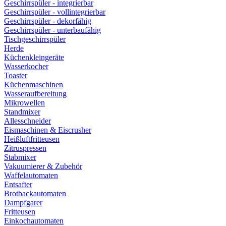
Geschirrspüler - integrierbar
Geschirrspüler - vollintegrierbar
Geschirrspüler - dekorfähig
Geschirrspüler - unterbaufähig
Tischgeschirrspüler
Herde
Küchenkleingeräte
Wasserkocher
Toaster
Küchenmaschinen
Wasseraufbereitung
Mikrowellen
Standmixer
Allesschneider
Eismaschinen & Eiscrusher
Heißluftfritteusen
Zitruspressen
Stabmixer
Vakuumierer & Zubehör
Waffelautomaten
Entsafter
Brotbackautomaten
Dampfgarer
Fritteusen
Einkochautomaten