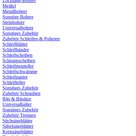
Lochsäge-Bohrer
Meißel
Metallbohrer
Sonstige Bohrer
Steinbohrer
Universalbohrer
Sonstiges Zubehör
Zubehör Schleifen & Polieren
Schleifblätter
Schleifbänder
Schleifscheiben
Schruppscheiben
Schleifmopteller
Schleifschwämme
Schleifpapier
Schleifteller
Sonstiges Zubehör
Zubehör Schrauben
Bits & Bitsätze
Universalhalter
Sonstiges Zubehör
Zubehör Trennen
Stichsägeblätter
Säbelsägeblätter
Kreissägeblätter