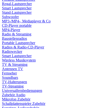
Regal-Lautsprecher
Smart Lautsprecher
Stand-Lautsprecher
Subwoofer
MP3-/MP4-, Mediaplayer & Co
CD-Player portable
MP4-Player
Radio & Streaming
Baustellenradios
Portable Lautsprecher
Radios & Radio-CD-Player
Radiowecker
Smart Lautsprecher
Wireless Musiksystem
TV & Streaming
Antennen TV
Fernseher
Soundbars
TV-Halterungen
TV-Streaming
Universalfernbedienungen
Zubehör Audio
Mikrofon Zubehör
Schallplattenspieler Zubehör
Sonstiges Audiozubehör