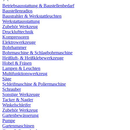
Betriebsausstattung & Baustellenbedarf
Baustellenradios
Baustrahler & Werkstattleuchten
Werkstattausstattung
Zubehör Werkzeug
Drucklufttechnik
Kompressoren
Elektrowerkzeuge
Bohrhammer
Bohrmaschine & Schlagbohrmaschine
Heißluft- & Heißklebewerkzeuge
Hobel & Fräsen
Lampen & Leuchten
Multifunktionswerkzeug
Säge
Schleifmaschine & Poliermaschine
Schrauber
Sonstige Werkzeuge
Tacker & Nagler
Winkelschleifer
Zubehör Werkzeug
Gartenbewässerung
Pumpe
Gartenmaschinen