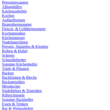
Personenwaagen
Alltagshilfen
Küchenzubehör
Kochen
Auflaufformen
Bratenthermometer
Fleisch- & Grillthermometer
Kochutensilien
Küchenmesser
Nudelmaschinen
Pressen, Stampfen & Klopfen
Reiben & Hobel
Scheren
Schneidebretter
Sonstige Küchenhelfer
Töpfe & Pfannen
Backen
Backformen & Bleche
Backutensilien
Messbecher
Nudelhölzer & Teigrollen
Rührschüsseln
Sonstige Backhelfer
Essen & Trinken
Bar & Weinzubehör