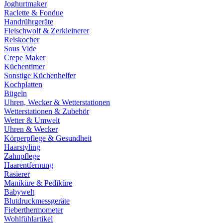
Joghurtmaker
Raclette & Fondue
Handrührgeräte
Fleischwolf & Zerkleinerer
Reiskocher
Sous Vide
Crepe Maker
Küchentimer
Sonstige Küchenhelfer
Kochplatten
Bügeln
Uhren, Wecker & Wetterstationen
Wetterstationen & Zubehör
Wetter & Umwelt
Uhren & Wecker
Körperpflege & Gesundheit
Haarstyling
Zahnpflege
Haarentfernung
Rasierer
Maniküre & Pediküre
Babywelt
Blutdruckmessgeräte
Fieberthermometer
Wohlfühlartikel