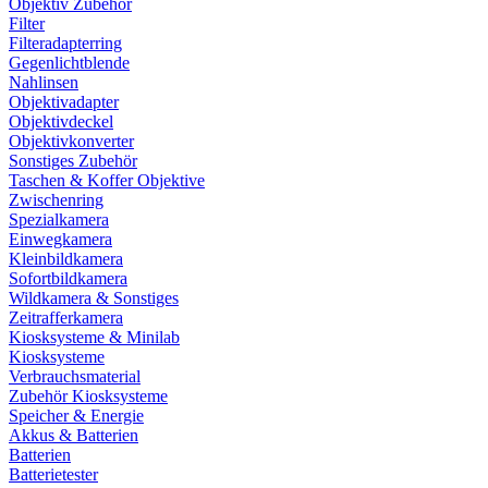
Objektiv Zubehör
Filter
Filteradapterring
Gegenlichtblende
Nahlinsen
Objektivadapter
Objektivdeckel
Objektivkonverter
Sonstiges Zubehör
Taschen & Koffer Objektive
Zwischenring
Spezialkamera
Einwegkamera
Kleinbildkamera
Sofortbildkamera
Wildkamera & Sonstiges
Zeitrafferkamera
Kiosksysteme & Minilab
Kiosksysteme
Verbrauchsmaterial
Zubehör Kiosksysteme
Speicher & Energie
Akkus & Batterien
Batterien
Batterietester