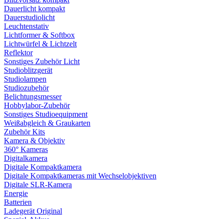
Dauerlicht kompakt
Dauerstudiolicht
Leuchtenstativ
Lichtformer & Softbox
Lichtwürfel & Lichtzelt
Reflektor
Sonstiges Zubehör Licht
Studioblitzgerät
Studiolampen
Studiozubehör
Belichtungsmesser
Hobbylabor-Zubehör
Sonstiges Studioequipment
Weißabgleich & Graukarten
Zubehör Kits
Kamera & Objektiv
360° Kameras
Digitalkamera
Digitale Kompaktkamera
Digitale Kompaktkameras mit Wechselobjektiven
Digitale SLR-Kamera
Energie
Batterien
Ladegerät Original