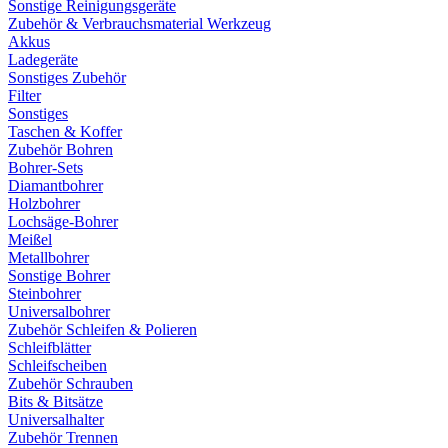
Sonstige Reinigungsgeräte
Zubehör & Verbrauchsmaterial Werkzeug
Akkus
Ladegeräte
Sonstiges Zubehör
Filter
Sonstiges
Taschen & Koffer
Zubehör Bohren
Bohrer-Sets
Diamantbohrer
Holzbohrer
Lochsäge-Bohrer
Meißel
Metallbohrer
Sonstige Bohrer
Steinbohrer
Universalbohrer
Zubehör Schleifen & Polieren
Schleifblätter
Schleifscheiben
Zubehör Schrauben
Bits & Bitsätze
Universalhalter
Zubehör Trennen