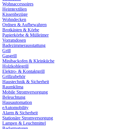
Wohnaccessoires
Heimtextilien
Kissenbezüge
Wohndecken
Ordnen & Aufbewahren
Brotkästen & Körbe
Papierkörbe & Mülleimer
Vorratsdosen
Badezimmerausstattung
Grill
Gasgrill
Minibackofen & Kleinküche
Holzkohlegrill
Elektro- & Kontaktgrill
Grillzubehör
Haustechnik & Sicherheit
Raumklima
Mobile Stromversorgung
Beleuchtung
Hausautomation
eAutomobility
Alarm & Sicherheit
Stationäre Stromversorgung
Lampen & Leuchtmittel
Badarmaturen