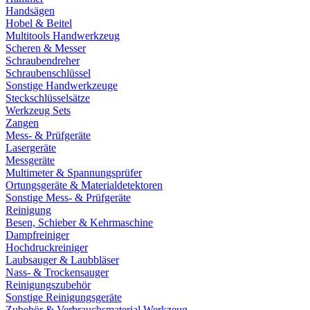
Handsägen
Hobel & Beitel
Multitools Handwerkzeug
Scheren & Messer
Schraubendreher
Schraubenschlüssel
Sonstige Handwerkzeuge
Steckschlüsselsätze
Werkzeug Sets
Zangen
Mess- & Prüfgeräte
Lasergeräte
Messgeräte
Multimeter & Spannungsprüfer
Ortungsgeräte & Materialdetektoren
Sonstige Mess- & Prüfgeräte
Reinigung
Besen, Schieber & Kehrmaschine
Dampfreiniger
Hochdruckreiniger
Laubsauger & Laubbläser
Nass- & Trockensauger
Reinigungszubehör
Sonstige Reinigungsgeräte
Zubehör & Verbrauchsmaterial Werkzeug