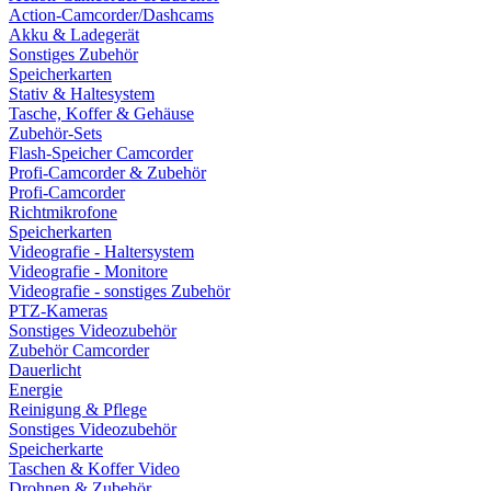
Action-Camcorder/Dashcams
Akku & Ladegerät
Sonstiges Zubehör
Speicherkarten
Stativ & Haltesystem
Tasche, Koffer & Gehäuse
Zubehör-Sets
Flash-Speicher Camcorder
Profi-Camcorder & Zubehör
Profi-Camcorder
Richtmikrofone
Speicherkarten
Videografie - Haltersystem
Videografie - Monitore
Videografie - sonstiges Zubehör
PTZ-Kameras
Sonstiges Videozubehör
Zubehör Camcorder
Dauerlicht
Energie
Reinigung & Pflege
Sonstiges Videozubehör
Speicherkarte
Taschen & Koffer Video
Drohnen & Zubehör