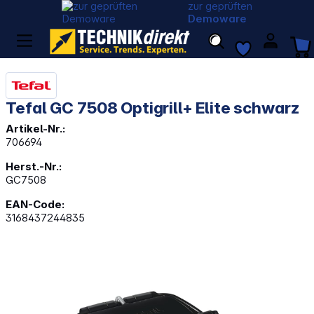
zur geprüften
Demoware
Tefal GC 7508 Optigrill+ Elite schwarz
Artikel-Nr.:
706694
Herst.-Nr.:
GC7508
EAN-Code:
3168437244835
Bildergalerie überspringen