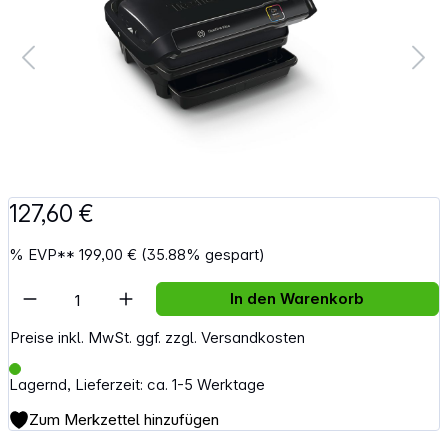
127,60 €
%
EVP**
199,00 €
(35.88% gespart)
Artikel Anzahl: Gib den gewünschten Wert e
In den Warenkorb
Preise inkl. MwSt. ggf. zzgl. Versandkosten
Lagernd, Lieferzeit: ca. 1-5 Werktage
Zum Merkzettel hinzufügen