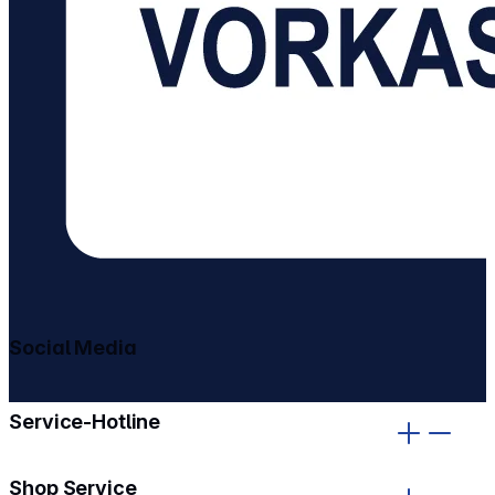
Social Media
gehe zu facebook
gehe zu instagram
Service-Hotline
Shop Service