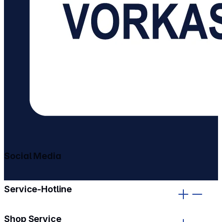
Social Media
gehe zu facebook
gehe zu instagram
Service-Hotline
Shop Service