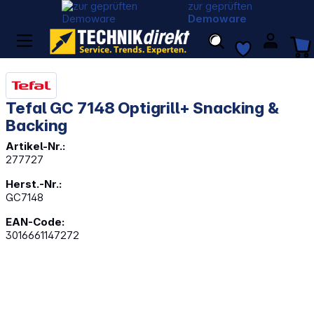
zur geprüften
Demoware
Tefal GC 7148 Optigrill+ Snacking &
Backing
Artikel-Nr.:
277727
Herst.-Nr.:
GC7148
EAN-Code:
3016661147272
Bildergalerie überspringen