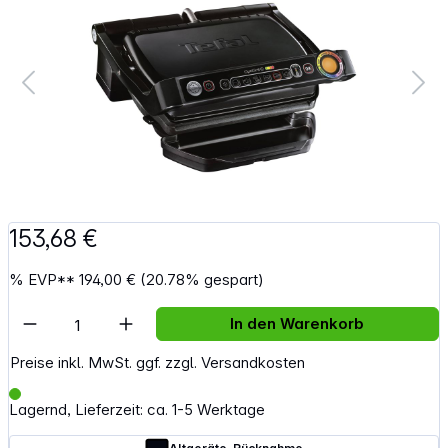
153,68 €
%
EVP**
194,00 €
(20.78% gespart)
Artikel Anzahl: Gib den gewünschten Wert e
In den Warenkorb
Preise inkl. MwSt. ggf. zzgl. Versandkosten
Lagernd, Lieferzeit: ca. 1-5 Werktage