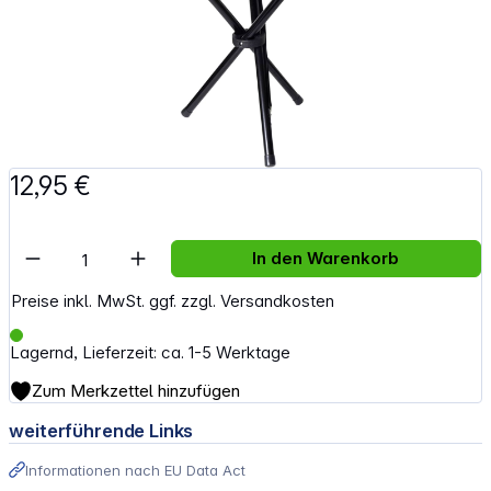
12,95 €
Artikel Anzahl: Gib den gewünschten Wert e
In den Warenkorb
Preise inkl. MwSt. ggf. zzgl. Versandkosten
Lagernd, Lieferzeit: ca. 1-5 Werktage
Zum Merkzettel hinzufügen
weiterführende Links
Informationen nach EU Data Act