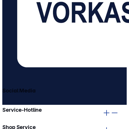
Social Media
gehe zu facebook
gehe zu instagram
Service-Hotline
Shop Service