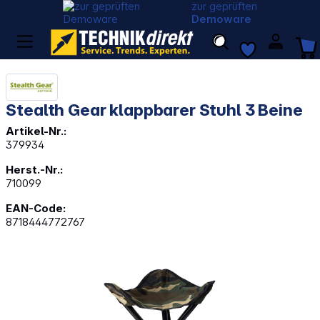
zur geprüften
Demoware
Stealth Gear klappbarer Stuhl 3 Beine
Artikel-Nr.:
379934
Herst.-Nr.:
710099
EAN-Code:
8718444772767
Bildergalerie überspringen