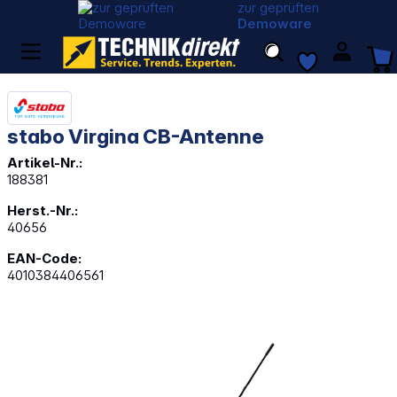
zur geprüften
Demoware
stabo Virgina CB-Antenne
Artikel-Nr.:
188381
Herst.-Nr.:
40656
EAN-Code:
4010384406561
Bildergalerie überspringen