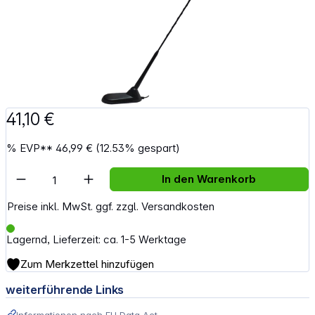
41,10 €
%
EVP**
46,99 €
(12.53% gespart)
Artikel Anzahl: Gib den gewünschten Wert e
In den Warenkorb
Preise inkl. MwSt. ggf. zzgl. Versandkosten
Lagernd, Lieferzeit: ca. 1-5 Werktage
Zum Merkzettel hinzufügen
weiterführende Links
Informationen nach EU Data Act