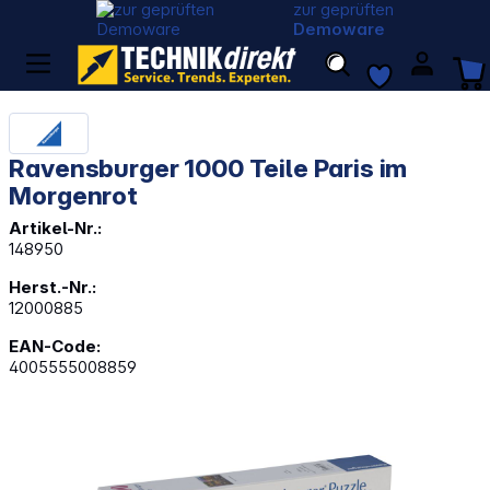
zur geprüften
Demoware
Ravensburger 1000 Teile Paris im
Morgenrot
Artikel-Nr.:
148950
Herst.-Nr.:
12000885
EAN-Code:
4005555008859
Bildergalerie überspringen