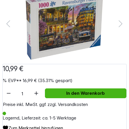
10,99 €
%
EVP**
16,99 €
(35.31% gespart)
Artikel Anzahl: Gib den gewünschten Wert e
In den Warenkorb
Preise inkl. MwSt. ggf. zzgl. Versandkosten
Lagernd, Lieferzeit: ca. 1-5 Werktage
Zum Merkzettel hinzufügen