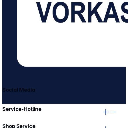
Social Media
gehe zu facebook
gehe zu instagram
Service-Hotline
Shop Service