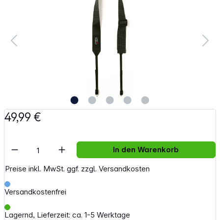
49,99 €
Artikel Anzahl: Gib den gewünschten Wert e
In den Warenkorb
Preise inkl. MwSt. ggf. zzgl. Versandkosten
Versandkostenfrei
Lagernd, Lieferzeit: ca. 1-5 Werktage