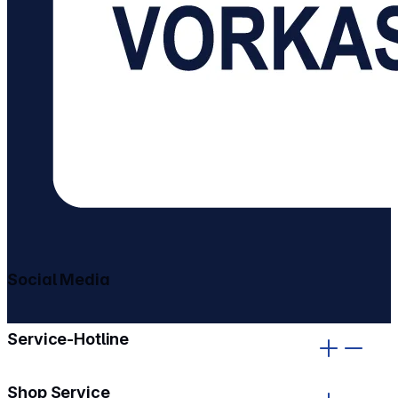
Social Media
gehe zu facebook
gehe zu instagram
Service-Hotline
Shop Service