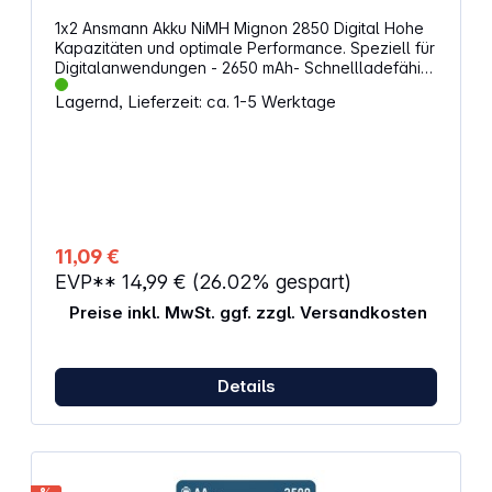
1x2 Ansmann Akku NiMH Mignon 2850 Digital Hohe
Kapazitäten und optimale Performance. Speziell für
Digitalanwendungen - 2650 mAh- Schnellladefähig-
Umweltfreundlich- Kostensparend- Ohne
Lagernd, Lieferzeit: ca. 1-5 Werktage
Schwermetall Alternative Artikelbezeichnung:
Mignon, HR6, HR06, R6, R06
11,09 €
EVP**
14,99 €
(26.02% gespart)
Preise inkl. MwSt. ggf. zzgl. Versandkosten
Details