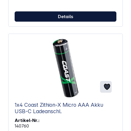
Lebensdauer – spart Geld und schont die Umwelt.
SchnellladefähigKompatibel mit
Schnellladegeräten – für kurze Ladezeiten.
Details
Umweltfreundlich &amp; ohne Memory-
EffektSchwermetallfrei, vorgeladen und sofort
einsatzbereit – kein Kapazitätsverlust bei
Teilaufladung. Großer
TemperaturbereichEinsatzfähig von -20 °C bis
+50 °C – auch unter extremen Bedingungen
zuverlässig. Technische Daten: Typ: NiMH maxE
Micro AAA (HR03) Kapazität: 800 mAh Spannung: 1,2
V Energie: 0,96 Wh Ladezyklen: Bis zu 1500
Schnellladefähig: Ja Memory-Effekt: Nein
Temperaturbereich: -20 °C bis +50 °C Farbe:
Weiß/Grün Anzahl: 4 Stück
1x4 Coast Zithion-X Micro AAA Akku
USB-C Ladeanschl.
Artikel-Nr.:
140760