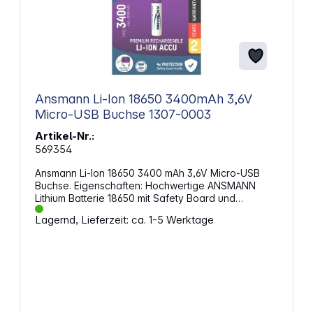
Ansmann Li-Ion 18650 3400mAh 3,6V
Micro-USB Buchse 1307-0003
Artikel-Nr.:
569354
Ansmann Li-Ion 18650 3400 mAh 3,6V Micro-USB
Buchse. Eigenschaften: Hochwertige ANSMANN
Lithium Batterie 18650 mit Safety Board und
integrierter Micro-USB Ladebuchse. Der Ladestrom
Lagernd, Lieferzeit: ca. 1-5 Werktage
wird intern auf max. 1A begrenzt. Einfaches
Aufladen des Akkus durch ein handelsübliches
Micro-USB Ladekabel möglich. Als
Stromversorgung kann u.a. ein PC, eine Powerbank
oder ein USB-Netzteil (5V) verwendet werden.
Alternativ kann der Akku auch mit einem Lithium-
Ladegerät (max. 1,7A Ladestrom) aufgeladen
werden. Am Pluspol des Akkus befindet sich eine