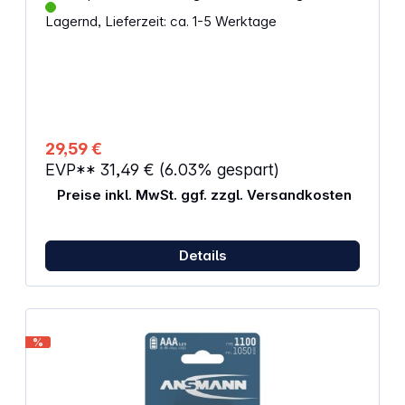
und einsatzbereit Geringe Selbstentladung 4x AA /
Lagernd, Lieferzeit: ca. 1-5 Werktage
2000 mAh 4x AAA / 800 mAh Bis zu 2100x
wiederaufladbar Geringe Selbstentladung Ideal für
z.B. Kameras, Fernbedienungen, Controller und
andere elektronische Kleingerät Set-Inhalt: 8 Akku-
Batterien
29,59 €
EVP**
31,49 €
(6.03% gespart)
Preise inkl. MwSt. ggf. zzgl. Versandkosten
Details
%