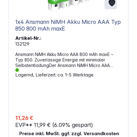
1x4 Ansmann NiMH Akku Micro AAA Typ
850 800 mAh maxE
Artikel-Nr.:
132129
Ansmann NiMH Akku Micro AAA 800 mAh maxE –
Typ 850. Zuverlässige Energie mit minimaler
SelbstentladungDer Ansmann NiMH Micro AAA
Akku mit 800 mAh Kapazität und maxE-
Lagernd, Lieferzeit: ca. 1-5 Werktage
Technologie ist die ideale Wahl für alle, die auf
langlebige, umweltfreundliche und leistungsstarke
Energiequellen setzen. Perfekt für Geräte mit
hohem Strombedarf wie Taschenlampen,
Fernbedienungen, Spielzeug, Kameras oder
medizinische Geräte. Eigenschaften: 800 mAh
KapazitätHohe Energiedichte für lange Laufzeiten –
ideal für anspruchsvolle Anwendungen. maxE-
11,26 €
TechnologieSehr geringe Selbstentladung – nach
EVP**
11,99 €
(6.09% gespart)
einem Jahr Lagerung steht noch ca. 80 % der
Anfangskapazität zur Verfügung. Bis zu 1500
Preise inkl. MwSt. ggf. zzgl. Versandkosten
LadezyklenHohe Zyklenfestigkeit für eine lange