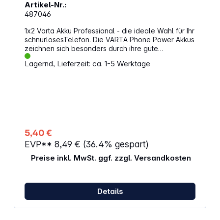
Artikel-Nr.:
487046
1x2 Varta Akku Professional - die ideale Wahl für Ihr
schnurlosesTelefon. Die VARTA Phone Power Akkus
zeichnen sich besonders durch ihre gute
Belastbarkeit bei Dauerladung aus. Premium-
Lagernd, Lieferzeit: ca. 1-5 Werktage
Qualität für analoge und digitale Schnurlostelefone
Akku und Kapazität sind genau auf die
Energiebedürnisse von Schnurlostelefonen
abgestimmt Das Produkt zeichnet sich durch eine
hohe Zyklenfestigkeit und Langlebigkeit aus Robust
gegen Überladung und Tiefentladung Hunderte
Male wiederaufladbar ohne Memory-Effekt
Alternative Artikelbezeichnung: Mignon, HR6, HR06,
5,40 €
R6, R06
EVP**
8,49 €
(36.4% gespart)
Preise inkl. MwSt. ggf. zzgl. Versandkosten
Details