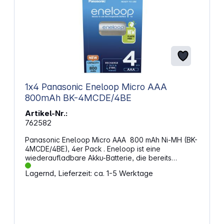
1x4 Panasonic Eneloop Micro AAA
800mAh BK-4MCDE/4BE
Artikel-Nr.:
762582
Panasonic Eneloop Micro AAA 800 mAh Ni-MH (BK-
4MCDE/4BE), 4er Pack . Eneloop ist eine
wiederaufladbare Akku-Batterie, die bereits
vorgeladen und einsatzbereit ist. Eigenschaften:
Lagernd, Lieferzeit: ca. 1-5 Werktage
Vorgeladen und einsatzbereit Geringe
Selbstentladung Bauform: AAA / Micro Kapazität:
800 mAh Menge: 4 Lebenszyklus: bis zu 2100x
wiederaufladbar Ideal geeignet für z.B. Kameras,
Fernbedienungen, Controller und andere
Elektrokleingeräte