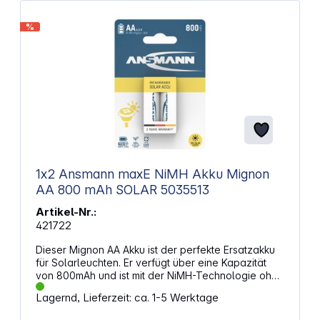
%
1x2 Ansmann maxE NiMH Akku Mignon
AA 800 mAh SOLAR 5035513
Artikel-Nr.:
421722
Dieser Mignon AA Akku ist der perfekte Ersatzakku
für Solarleuchten. Er verfügt über eine Kapazität
von 800mAh und ist mit der NiMH-Technologie ohne
Memory-Effekt ausgestattet. Darüberhinaus bietet er
Lagernd, Lieferzeit: ca. 1-5 Werktage
maxE Technologie für geringes Selbstentladen. 2er
Blister Alternative Artikelbezeichnung: Mignon, HR6,