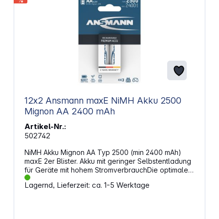
%
12x2 Ansmann maxE NiMH Akku 2500
Mignon AA 2400 mAh
Artikel-Nr.:
502742
NiMH Akku Mignon AA Typ 2500 (min 2400 mAh)
maxE 2er Blister. Akku mit geringer Selbstentladung
für Geräte mit hohem StromverbrauchDie optimale
Lösung für anspruchsvolle Anwender: Die Akkus
Lagernd, Lieferzeit: ca. 1-5 Werktage
haben eine hohe Kapazität und trotzdem eine sehr
geringe Selbstentladung.Somit ideal für
Anwendungen wie Taschenlampen, Spielzeug,
Modellbau, Spielekonsolen, Digitalkameras,