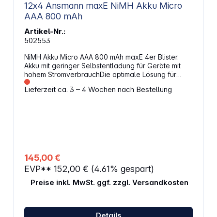
12x4 Ansmann maxE NiMH Akku Micro
AAA 800 mAh
Artikel-Nr.:
502553
NiMH Akku Micro AAA 800 mAh maxE 4er Blister.
Akku mit geringer Selbstentladung für Geräte mit
hohem StromverbrauchDie optimale Lösung für
anspruchsvolle Anwender: Die Akkus haben eine
Lieferzeit ca. 3 – 4 Wochen nach Bestellung
hohe Kapazität und trotzdem eine sehr geringe
Selbstentladung.Somit ideal für Anwendungen wie
Taschenlampen, Spielzeug, Modellbau,
Spielekonsolen, Digitalkameras, Blitzgeräte,
medizinische Geräte etc. - maxE hat die Energie, um
all Ihre Geräte mit Strom zu versorgen. Hohe
Sicherheitsstandards und gute ZyklenfestigkeitDie
Akkus werden hohen Anforderungen an Sicherheit
145,00 €
und Langlebigkeit gerecht. Durch ihre
EVP**
152,00 €
(4.61% gespart)
Zyklenfestigkeit sind die NiMH-Zellen bis zu
1000mal wiederaufladbar. SchnelladefähigDie
Preise inkl. MwSt. ggf. zzgl. Versandkosten
Akkus lassen sich mit einem hohen Ladestrom
aufladen, wodurch sehr kurze Ladezeiten möglich
sind. Großer Temperatur-EinsatzbereichDie Akkus
sind bei Temperaturen von -20°C bis +50°C
Details