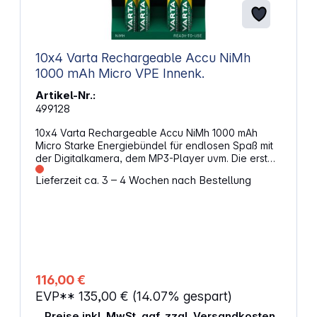
10x4 Varta Rechargeable Accu NiMh
1000 mAh Micro VPE Innenk.
Artikel-Nr.:
499128
10x4 Varta Rechargeable Accu NiMh 1000 mAh
Micro Starke Energiebündel für endlosen Spaß mit
der Digitalkamera, dem MP3-Player uvm. Die erst
Wahl für alle digitalen Hochleistungsprodukte Bis
Lieferzeit ca. 3 – 4 Wochen nach Bestellung
zu 1000-mal wiederaufladbar und kein Memory-
Effekt dank Ni-MH Technologie Die optimale
Energielösung für anspruchsvolle Verbraucher, die
leistungsfähige Akkus bevorzugen: Mit den neuen
höchsten "Ready To Use" Kapazitäten wird eine
herausragende Geräteleistung erzielt. Alternative
Artikelbezeichnung: Micro, HR3, HR03, R3, R03
116,00 €
EVP**
135,00 €
(14.07% gespart)
Preise inkl. MwSt. ggf. zzgl. Versandkosten