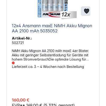
12x4 Ansmann maxE NiMH Akku Mignon
AA 2100 mAh 5035052
Artikel-Nr.:
502721
NiMH Akku Mignon AA 2100 mAh maxE 4er Blister.
Akku mit geringer Selbstentladung für Geräte mit
hohem StromverbrauchDie optimale Lösung für
anspruchsvolle Anwender: Die Akkus haben eine
Lieferzeit ca. 3 – 4 Wochen nach Bestellung
hohe Kapazität und trotzdem eine sehr geringe
Selbstentladung.Somit ideal für Anwendungen wie
Taschenlampen, Spielzeug, Modellbau,
Spielekonsolen, Digitalkameras, Blitzgeräte,
medizinische Geräte etc. - maxE hat die Energie, um
all Ihre Geräte mit Strom zu versorgen. Hohe
Sicherheitsstandards und gute ZyklenfestigkeitDie
Akkus werden hohen Anforderungen an Sicherheit
160,00 €
und Langlebigkeit gerecht. Durch ihre
EVP**
169,00 €
(5.33% gespart)