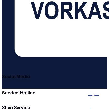
Social Media
gehe zu facebook
gehe zu instagram
Service-Hotline
Shop Service