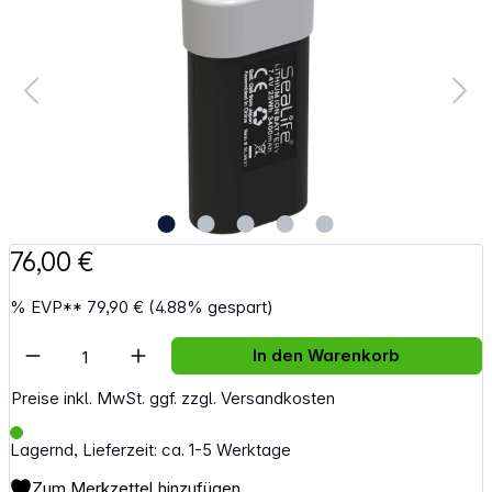
76,00 €
%
EVP**
79,90 €
(4.88% gespart)
Artikel Anzahl: Gib den gewünschten Wert e
In den Warenkorb
Preise inkl. MwSt. ggf. zzgl. Versandkosten
Lagernd, Lieferzeit: ca. 1-5 Werktage
Zum Merkzettel hinzufügen