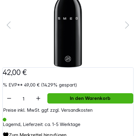
42,00 €
%
EVP**
49,00 €
(14.29% gespart)
Artikel Anzahl: Gib den gewünschten Wert e
In den Warenkorb
Preise inkl. MwSt. ggf. zzgl. Versandkosten
Lagernd, Lieferzeit: ca. 1-5 Werktage
Zum Merkzettel hinzufügen