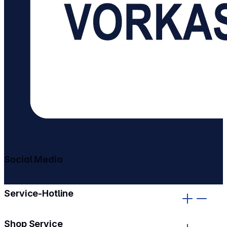
Social Media
gehe zu facebook
gehe zu instagram
Service-Hotline
Shop Service