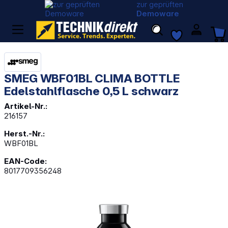
zur geprüften
Demoware
SMEG WBF01BL CLIMA BOTTLE
Edelstahlflasche 0,5 L schwarz
Artikel-Nr.:
216157
Herst.-Nr.:
WBF01BL
EAN-Code:
8017709356248
Bildergalerie überspringen