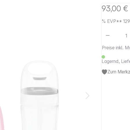
93,00 €
%
EVP**
129
Artikel 
Preise inkl. 
Lagernd, Lief
Zum Merkze