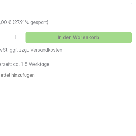
,00 €
(27.91% gespart)
Anzahl: Gib den gewünschten Wert ein ode
In den Warenkorb
MwSt. ggf. zzgl. Versandkosten
erzeit: ca. 1-5 Werktage
ttel hinzufügen