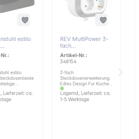
nstuhl estilo
REV MultiPower 3-
x
fach
osenleiste
Steckdosenerweiter
-Nr.:
Artikel-Nr.:
ung
348154
tuhl estilo
3-fach
Steckdosenleiste
Steckdosenerweiterung.
iteilige
Edles Design Für Küche,
tuhl estilo
Bad, etc. Stabile und
 Lieferzeit: ca.
Lagernd, Lieferzeit: ca.
enleiste mit
sichere
ktage
1-5 Werktage
igem Schalter
Wandbefestigung Immer
hbruchfestem
wenn eine Steckdose zu
ff und
wenig ist Quersitzende
tiger
Steckdosen - ideal für
hloberfläche
Winkelstecker
rdnung in Ihr
Abstandshalter flexibel
. Die
an jede Wandsteckdose