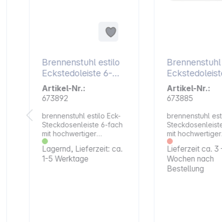
Brennenstuhl estilo
Brennenstuhl 
Eckstedoleiste 6-
Eckstedoleist
fach schwarz
fach weiß
Artikel-Nr.:
Artikel-Nr.:
673892
673885
brennenstuhl estilo Eck-
brennenstuhl est
Steckdosenleiste 6-fach
Steckdosenleist
mit hochwertiger
mit hochwertiger
Edelstahloberfläche für
Edelstahloberflä
Lagernd, Lieferzeit: ca.
Lieferzeit ca. 3 
Küche und Büro. Die
Küche und Büro.
1-5 Werktage
Wochen nach
kompakte brennenstuhl
Eigenschaften: Stabile
Bestellung
estilo Eck-
Küchensteckdos
€
Steckdosenleiste aus
hochbruchfeste
hochbruchfestem
Kunststoff und
Kunststoff und
hochwertiger
hochwertiger
Edelstahloberfl
Edelstahloberfläche
bringt wieder Or