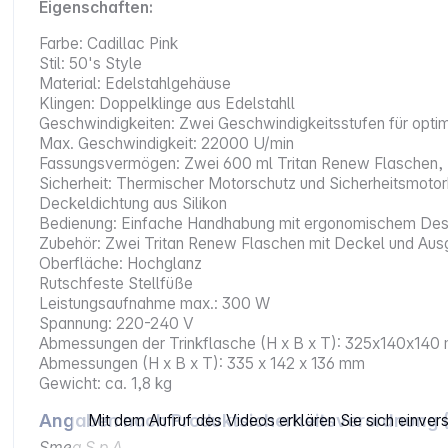
Eigenschaften:
Farbe: Cadillac Pink
Stil: 50's Style
Material: Edelstahlgehäuse
Klingen: Doppelklinge aus Edelstahll
Geschwindigkeiten: Zwei Geschwindigkeitsstufen für opti
Max. Geschwindigkeit: 22000 U/min
Fassungsvermögen: Zwei 600 ml Tritan Renew Flaschen, B
Sicherheit: Thermischer Motorschutz und Sicherheitsmoto
Deckeldichtung aus Silikon
Bedienung: Einfache Handhabung mit ergonomischem Des
Zubehör: Zwei Tritan Renew Flaschen mit Deckel und Ausg
Oberfläche: Hochglanz
Rutschfeste Stellfüße
Leistungsaufnahme max.: 300 W
Spannung: 220-240 V
Abmessungen der Trinkflasche (H x B x T): 325x140x140
Abmessungen (H x B x T): 335 x 142 x 136 mm
Gewicht: ca. 1,8 kg
Angaben nach Produktsicherheitsverordnung 
Mit dem Aufruf des Videos erklären Sie sich einve
Smeg S.p.A