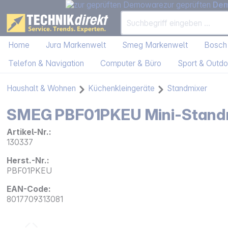
zur geprüften
De
Home
Jura Markenwelt
Smeg Markenwelt
Bosch
Telefon & Navigation
Computer & Büro
Sport & Outdo
Haushalt & Wohnen
Küchenkleingeräte
Standmixer
SMEG PBF01PKEU Mini-Standmi
Artikel-Nr.:
130337
Herst.-Nr.:
PBF01PKEU
EAN-Code:
8017709313081