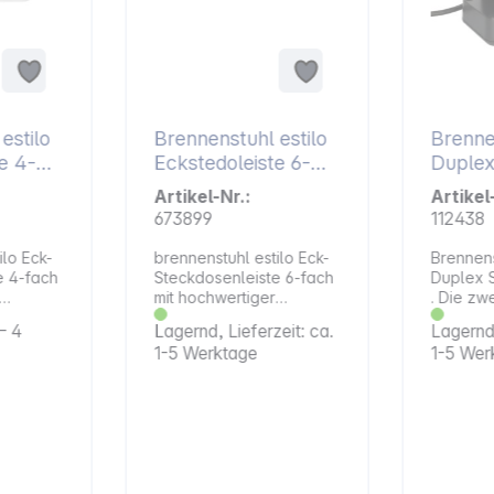
estilo
Brennenstuhl estilo
Brenne
e 4-
Eckstedoleiste 6-
Duple
fach weiß
Steckd
Artikel-Nr.:
Artikel
673899
112438
ilo Eck-
brennenstuhl estilo Eck-
Brennens
e 4-fach
Steckdosenleiste 6-fach
Duplex 
mit hochwertiger
. Die zwe
che für
Edelstahloberfläche für
brennens
– 4
Lagernd, Lieferzeit: ca.
Lagernd,
Küche und Büro. Die
Steckdos
1-5 Werktage
1-5 Wer
kompakte brennenstuhl
zweipol
e aus
estilo Eck-
aus hoc
m
Steckdosenleiste aus
Kunststo
hochbruchfestem
hochwer
Kunststoff und
Edelsta
äche
hochwertiger
bringt O
dnung in
Edelstahloberfläche
Zuhause