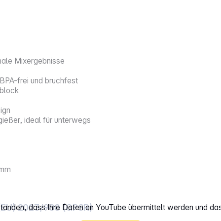
male Mixergebnisse
PA-frei und bruchfest
rblock
ign
ießer, ideal für unterwegs
 mm
(EU) 2023/988 (GPSR)
rstanden, dass Ihre Daten an YouTube übermittelt werden und da