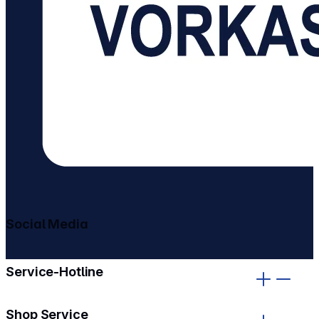
Social Media
gehe zu facebook
gehe zu instagram
Service-Hotline
Shop Service