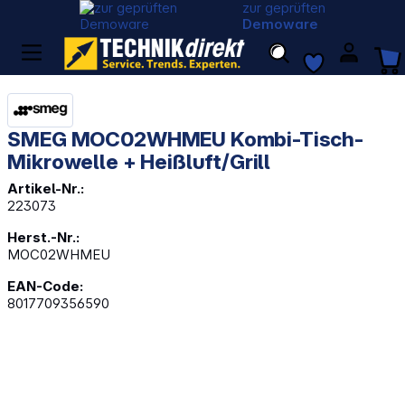
zur geprüften
Demoware
SMEG MOC02WHMEU Kombi-Tisch-
Mikrowelle + Heißluft/Grill
Artikel-Nr.:
223073
Herst.-Nr.:
MOC02WHMEU
EAN-Code:
8017709356590
Bildergalerie überspringen