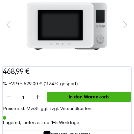
468,99 €
%
EVP**
529,00 €
(11.34% gespart)
Artikel Anzahl: Gib den gewünschten Wert e
In den Warenkorb
Preise inkl. MwSt. ggf. zzgl. Versandkosten
Lagernd, Lieferzeit: ca. 1-5 Werktage