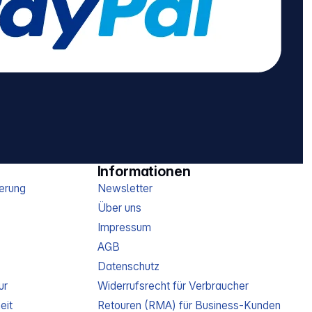
senanordnung:
 Power Delivery
-
sbuchse: Typ A,
eignet für den
reich
lität: PVC, PVC
gen (H x L x B):
13 x 24 cm
 1,03 kg
Informationen
erung
Newsletter
Über uns
Impressum
AGB
Datenschutz
ur
Widerrufsrecht für Verbraucher
eit
Retouren (RMA) für Business-Kunden