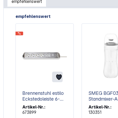
empfehlenswert
Artikelgalerie überspringen
empfehlenswert
%
k
Brennenstuhl estilo
SMEG BGF0
Eckstedoleiste 6-
Standmixer-A
fach weiß
Artikel-Nr.:
Artikel-Nr.:
673899
130351