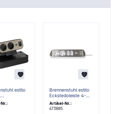
%
nstuhl estilo
Brennenstuhl estilo
x
Eckstedoleiste 4-
osenleiste
fach weiß
-Nr.:
Artikel-Nr.:
673885