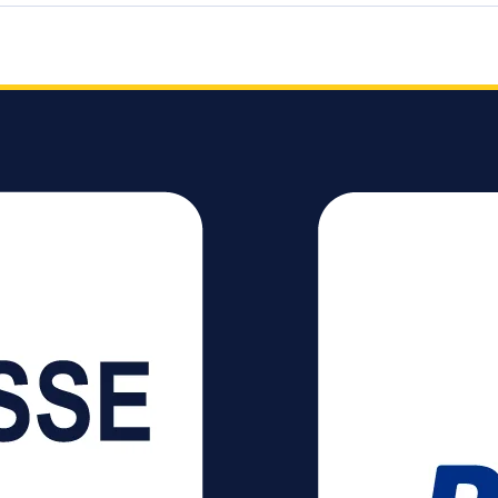
(max. 3100 mA für
sind wei
ent
schnelles Aufladen)
Steckdo
 Renew
Kabellänge: 2 Meter
verfügb
Steckdosen mit erhöhtem
Arbeitsp
x 85 x 85
Berührungsschutz 2x
zu gesta
Schutzkontakt-
Schutzko
ent
Steckdosen in 45°
Steckdos
Anordnung 2x Euro-
angeord
Steckdosen in 90°
Steckdo
Anordnung 2x USB-Typ-
für Wink
A-Charger Schutzart
geeignet 
IP20
Eigensch
Kabellä
Erhöhte
tz Farbe: silber / schwarz
Befestig
Befestig
Schraube K
Überspa
Max. elek
Belastba
Nennein
230 V Steckerart:
Winkelsteck
der Ste