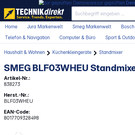
zur geprüften
De
Home
Jura Markenwelt
Smeg Markenwelt
Bosch
Telefon & Navigation
Computer & Büro
Sport & Outdo
Haushalt & Wohnen
Küchenkleingeräte
Standmixer
SMEG BLF03WHEU Standmixe
Artikel-Nr.:
838273
Herst.-Nr.:
BLF03WHEU
EAN-Code:
8017709328498