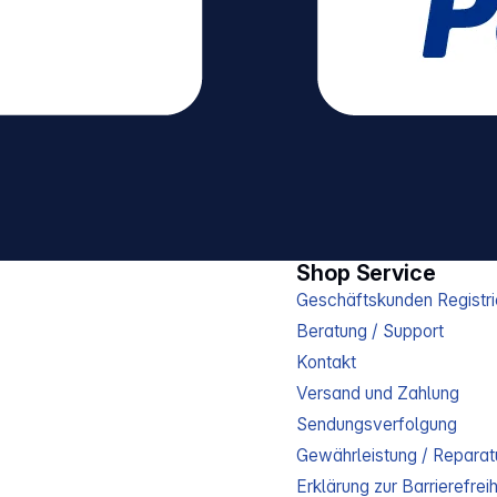
10
Steckdo
45° USB Funktion: USB-
Charger,
USB Typ
Ausgang
Typ C Schutzart: IP20
Nicht ge
Außenbe
Kabelqua
Abmessun
14,80 x 
Gewicht:
Shop Service
Geschäftskunden Registri
Beratung / Support
Kontakt
Versand und Zahlung
Sendungsverfolgung
Gewährleistung / Reparat
Erklärung zur Barrierefreih