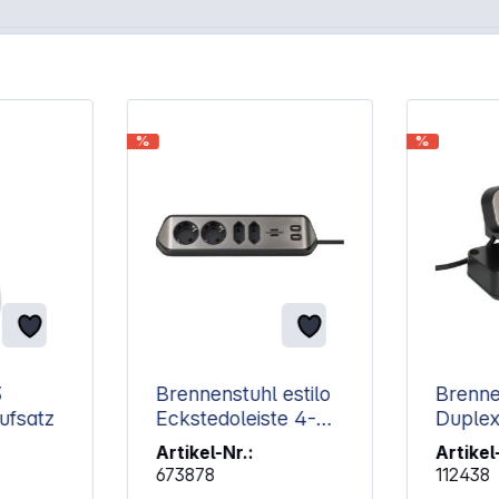
%
%
3
Brennenstuhl estilo
Brenne
ufsatz
Eckstedoleiste 4-
Duple
fach schwarz
Steckd
Artikel-Nr.:
Artikel
673878
112438