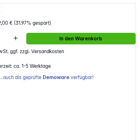
€
9,00 €
(31.97% gespart)
Anzahl: Gib den gewünschten Wert ein ode
In den Warenkorb
MwSt. ggf. zzgl. Versandkosten
erzeit: ca. 1-5 Werktage
…auch als geprüfte
Demoware
verfügbar!