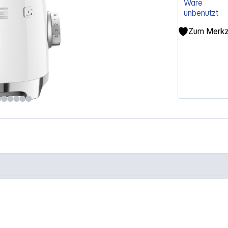
Ware
unbenutzt
Zum Merkze
ß"