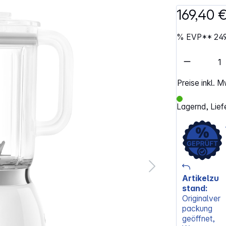
169,40 
%
EVP**
24
Artikel 
Preise inkl. 
Lagernd, Lief
Artikelzu
stand:
Originalver
packung
geöffnet,