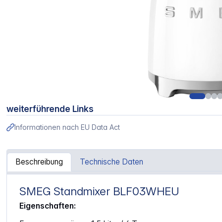
weiterführende Links
Informationen nach EU Data Act
Beschreibung
Technische Daten
SMEG Standmixer BLF03WHEU
Artikelinformationen "SMEG BLF03WHEU Standmixer wei
Eigenschaften: