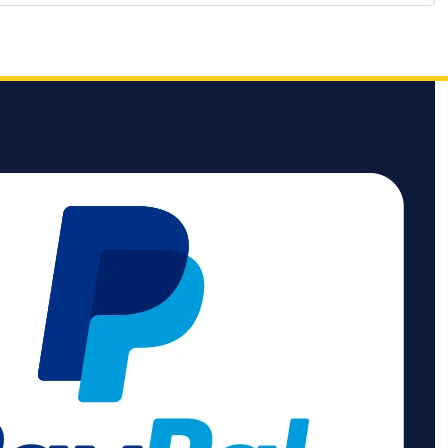
tere 8
(kein Bohren notwendig)
sennester
und ist somit variabel
ar, um den
einsetzbar Kabellänge:
latz übersichtlich
2,0 m Schutzart: IP20 2x
lten. Die
Schutzkontakt-
ntakt-
Steckdosen in 45°
en sind in 45°
Anordnung 2x Euro-
net, sodass die
Steckdosen in 90°
senleiste auch
Anordnung 2x USB-A
elstecker ideal
Lieferumfang: 1x
ist.
brennenstuhl estilo
aften:.
Ecksteckdosenleiste inkl.
nge: 2 m
Klebepads und
r Berührungsschu
Reinigungstuch (zum
säubern der
ungsart:
Klebeoberfläche für
ung mit
eine bessere Haftung)
ein
nnungsschutz
tr.
rkeit: 3.680 W
gangsspannung:
er Anzahl
ckdosen gesamt: