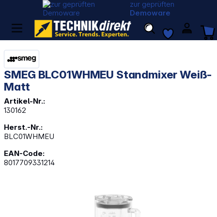
zur geprüften
Demoware
SMEG BLC01WHMEU Standmixer Weiß-
Matt
Artikel-Nr.:
130162
Herst.-Nr.:
BLC01WHMEU
EAN-Code:
8017709331214
Bildergalerie überspringen