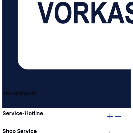
Social Media
gehe zu facebook
gehe zu instagram
Service-Hotline
Shop Service