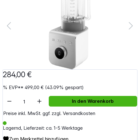
284,00 €
%
EVP**
499,00 €
(43.09% gespart)
Artikel Anzahl: Gib den gewünschten Wert e
In den Warenkorb
Preise inkl. MwSt. ggf. zzgl. Versandkosten
Lagernd, Lieferzeit: ca. 1-5 Werktage
Zum Merkzettel hinzufügen