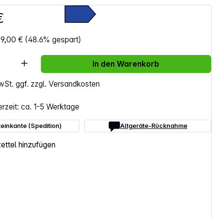
 €
19,00 €
(48.6% gespart)
Anzahl: Gib den gewünschten Wert ein ode
In den Warenkorb
MwSt. ggf. zzgl. Versandkosten
erzeit: ca. 1-5 Werktage
einkante (Spedition)
Altgeräte-Rücknahme
ttel hinzufügen