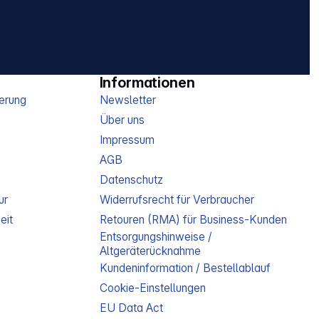
Informationen
erung
Newsletter
Über uns
Impressum
AGB
Datenschutz
ur
Widerrufsrecht für Verbraucher
eit
Retouren (RMA) für Business-Kunden
Entsorgungshinweise /
Altgeräterücknahme
Kundeninformation / Bestellablauf
Cookie-Einstellungen
EU Data Act