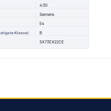
4:30
Siemens
54
B
edrigste Klasse)
SX73EX22CE