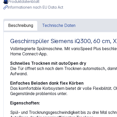
Produktdatenblatt
Informationen nach EU Data Act
Beschreibung
Technische Daten
Geschirrspüler Siemens iQ300, 60 cm, 
Artikelinformationen "Siemens SX73EX22CE Spüler vollint
Vollintegrierte Spülmaschine. Mit varioSpeed Plus besch
Home Connect-App.
Schnelles Trocknen mit autoOpen dry
Die Tür öffnet sich nach dem Trocknen automatisch, damit 
Aufwand.
Einfaches Beladen dank flex Körben
Das komfortable Korbsystem bietet dir volle Flexibilität. 
Gegenstände problemlos unter.
Eigenschaften:
Spül- und Trocknungsgeschwindigkeit bis zu drei Mal schn