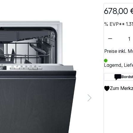
678,00
%
EVP**
1.3
Artikel 
Preise inkl. 
Lagernd, Lief
Bordst
Zum Merkze