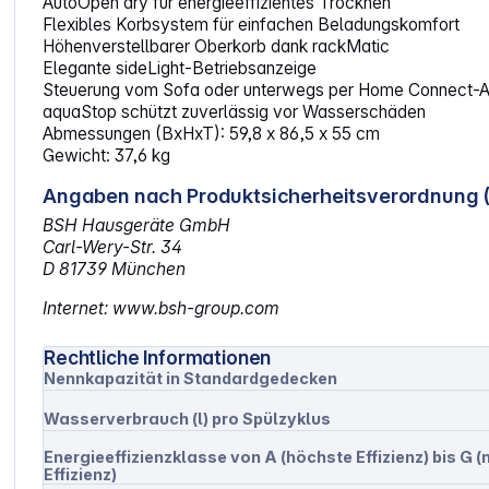
AutoOpen dry für energieeffizientes Trocknen
Flexibles Korbsystem für einfachen Beladungskomfort
Höhenverstellbarer Oberkorb dank rackMatic
Elegante sideLight-Betriebsanzeige
Steuerung vom Sofa oder unterwegs per Home Connect-
aquaStop schützt zuverlässig vor Wasserschäden
Abmessungen (BxHxT): 59,8 x 86,5 x 55 cm
Gewicht: 37,6 kg
Angaben nach Produktsicherheitsverordnung 
BSH Hausgeräte GmbH
Carl-Wery-Str. 34
D 81739 München
Internet: www.bsh-group.com
Rechtliche Informationen
Nennkapazität in Standardgedecken
Wasserverbrauch (l) pro Spülzyklus
Energieeffizienzklasse von A (höchste Effizienz) bis G (
Effizienz)