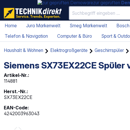
zur geprüften
De
Home
Jura Markenwelt
Smeg Markenwelt
Bosch
Telefon & Navigation
Computer & Büro
Sport & Outdo
Haushalt & Wohnen
Elektrogroßgeräte
Geschirrspüler
Siemens SX73EX22CE Spüler vo
Artikel-Nr.:
114881
Herst.-Nr.:
SX73EX22CE
EAN-Code:
4242003963043