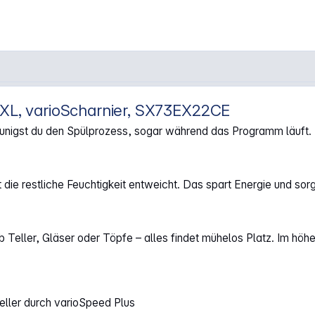
XXL, varioScharnier, SX73EX22CE
egriert 60 cm"
leunigst du den Spülprozess, sogar während das Programm läuft
die restliche Feuchtigkeit entweicht. Das spart Energie und sor
Ob Teller, Gläser oder Töpfe – alles findet mühelos Platz. Im hö
eller durch varioSpeed Plus