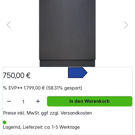
750,00 €
%
EVP**
1.799,00 €
(58.31% gespart)
Artikel Anzahl: Gib den gewünschten Wert e
In den Warenkorb
Preise inkl. MwSt. ggf. zzgl. Versandkosten
Lagernd, Lieferzeit: ca. 1-5 Werktage