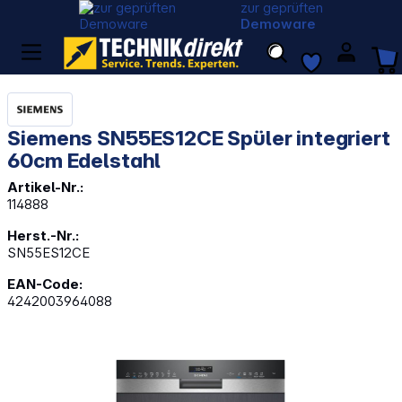
zur geprüften
Demoware
Siemens SN55ES12CE Spüler integriert
60cm Edelstahl
Artikel-Nr.:
114888
Herst.-Nr.:
SN55ES12CE
EAN-Code:
4242003964088
Bildergalerie überspringen