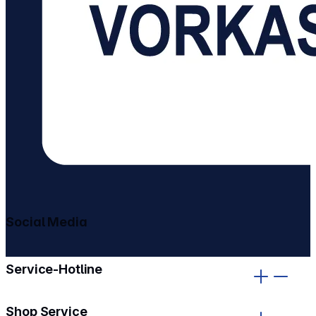
Social Media
gehe zu facebook
gehe zu instagram
Service-Hotline
Shop Service