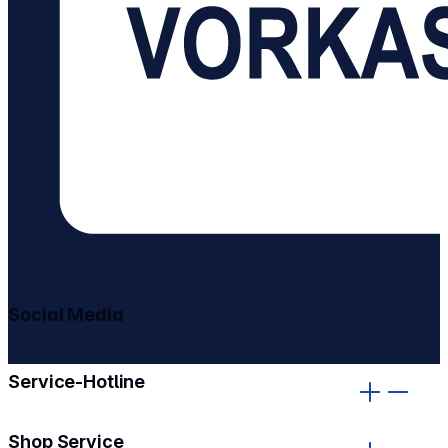
Social Media
gehe zu facebook
gehe zu instagram
Service-Hotline
Shop Service