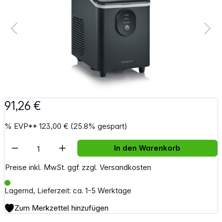
91,26 €
%
EVP**
123,00 €
(25.8% gespart)
Artikel Anzahl: Gib den gewünschten Wert e
In den Warenkorb
Preise inkl. MwSt. ggf. zzgl. Versandkosten
Lagernd, Lieferzeit: ca. 1-5 Werktage
Zum Merkzettel hinzufügen