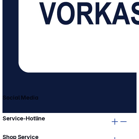
Social Media
gehe zu facebook
gehe zu instagram
Service-Hotline
Shop Service