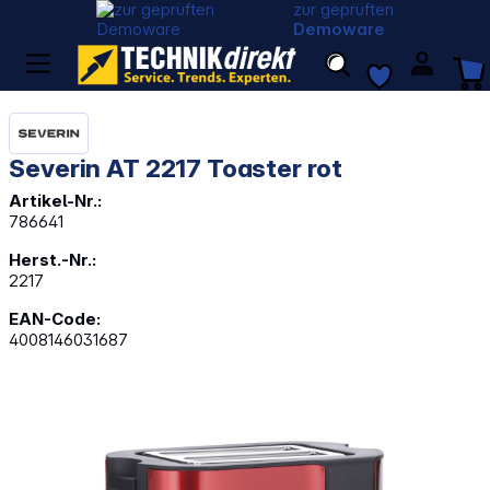
zur geprüften
Demoware
Severin AT 2217 Toaster rot
Artikel-Nr.:
786641
Herst.-Nr.:
2217
EAN-Code:
4008146031687
Bildergalerie überspringen