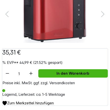
35,31 €
%
EVP**
44,99 €
(21.52% gespart)
Artikel Anzahl: Gib den gewünschten Wert e
In den Warenkorb
Preise inkl. MwSt. ggf. zzgl. Versandkosten
Lagernd, Lieferzeit: ca. 1-5 Werktage
Zum Merkzettel hinzufügen