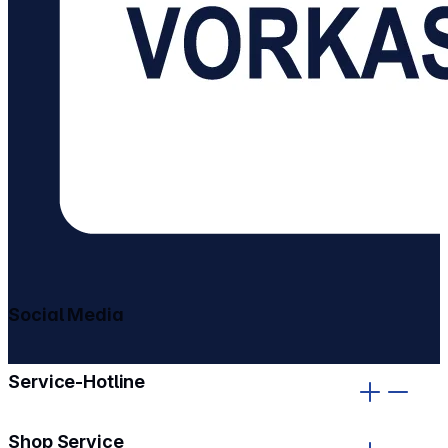
Social Media
gehe zu facebook
gehe zu instagram
Service-Hotline
Shop Service