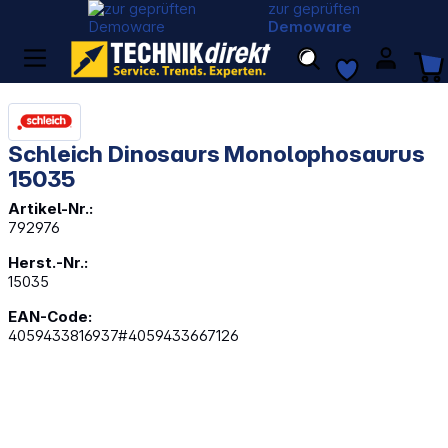
zur geprüften
Demoware
Schleich Dinosaurs Monolophosaurus
15035
Artikel-Nr.:
792976
Herst.-Nr.:
15035
EAN-Code:
4059433816937#4059433667126
Bildergalerie überspringen