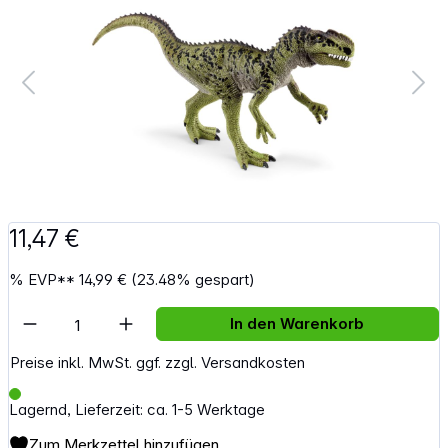
11,47 €
%
EVP**
14,99 €
(23.48% gespart)
Artikel Anzahl: Gib den gewünschten Wert e
In den Warenkorb
Preise inkl. MwSt. ggf. zzgl. Versandkosten
Lagernd, Lieferzeit: ca. 1-5 Werktage
Zum Merkzettel hinzufügen