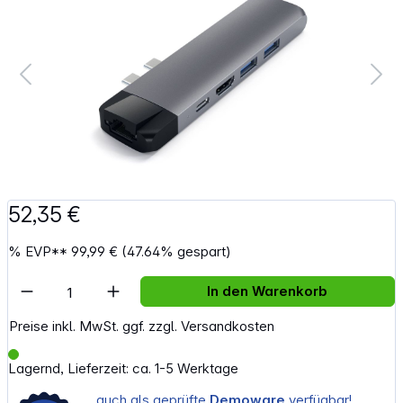
52,35 €
%
EVP**
99,99 €
(47.64% gespart)
Artikel Anzahl: Gib den gewünschten Wert e
In den Warenkorb
Preise inkl. MwSt. ggf. zzgl. Versandkosten
Lagernd, Lieferzeit: ca. 1-5 Werktage
…auch als geprüfte
Demoware
verfügbar!