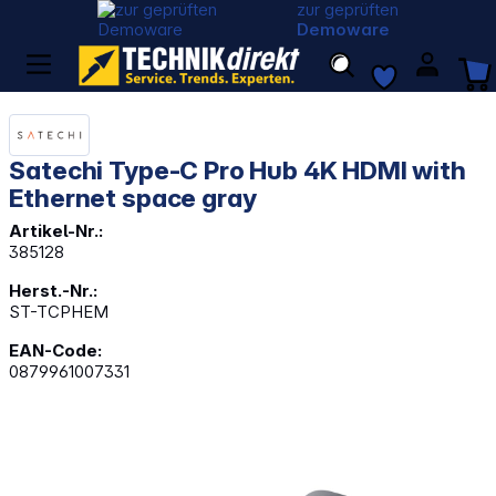
zur geprüften
Demoware
Satechi Type-C Pro Hub 4K HDMI with
Ethernet space gray
Artikel-Nr.:
385128
Herst.-Nr.:
ST-TCPHEM
EAN-Code:
0879961007331
Bildergalerie überspringen