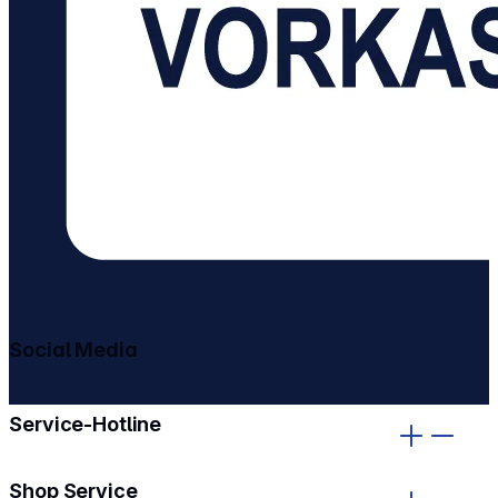
Social Media
gehe zu facebook
gehe zu instagram
Service-Hotline
Shop Service