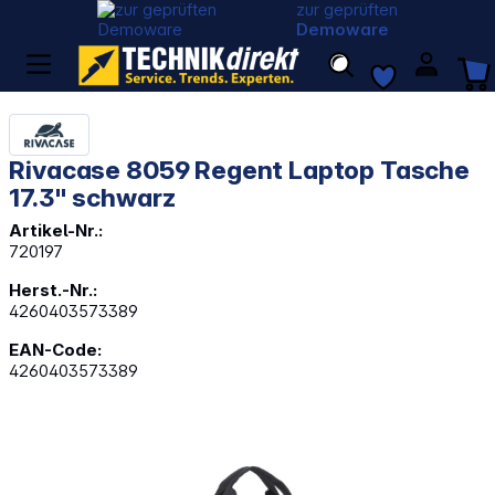
zur geprüften
Demoware
Rivacase 8059 Regent Laptop Tasche
17.3" schwarz
Artikel-Nr.:
720197
Herst.-Nr.:
4260403573389
EAN-Code:
4260403573389
Bildergalerie überspringen