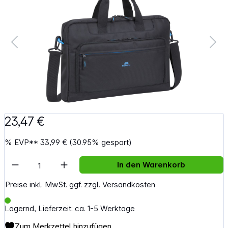
23,47 €
%
EVP**
33,99 €
(30.95% gespart)
Artikel Anzahl: Gib den gewünschten Wert e
In den Warenkorb
Preise inkl. MwSt. ggf. zzgl. Versandkosten
Lagernd, Lieferzeit: ca. 1-5 Werktage
Zum Merkzettel hinzufügen