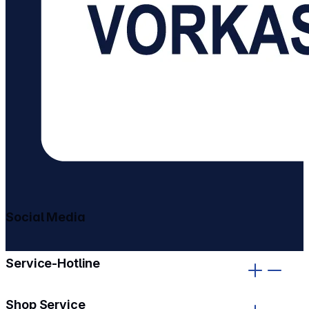
Social Media
gehe zu facebook
gehe zu instagram
Service-Hotline
Shop Service