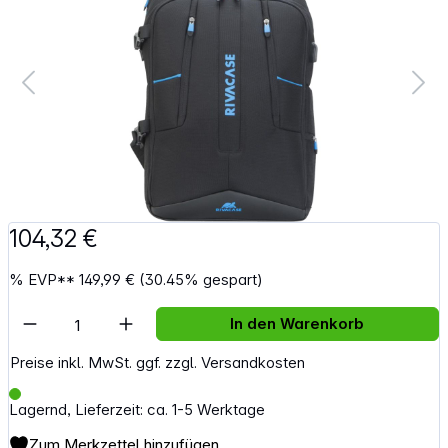
104,32 €
%
EVP**
149,99 €
(30.45% gespart)
Artikel Anzahl: Gib den gewünschten Wert e
In den Warenkorb
Preise inkl. MwSt. ggf. zzgl. Versandkosten
Lagernd, Lieferzeit: ca. 1-5 Werktage
Zum Merkzettel hinzufügen