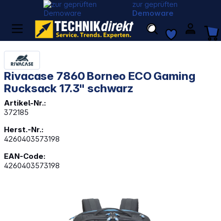
zur geprüften
Demoware
Rivacase 7860 Borneo ECO Gaming
Rucksack 17.3" schwarz
Artikel-Nr.:
372185
Herst.-Nr.:
4260403573198
EAN-Code:
4260403573198
Bildergalerie überspringen