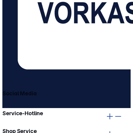
Social Media
gehe zu facebook
gehe zu instagram
Service-Hotline
Shop Service