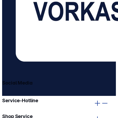
Social Media
gehe zu facebook
gehe zu instagram
Service-Hotline
Shop Service