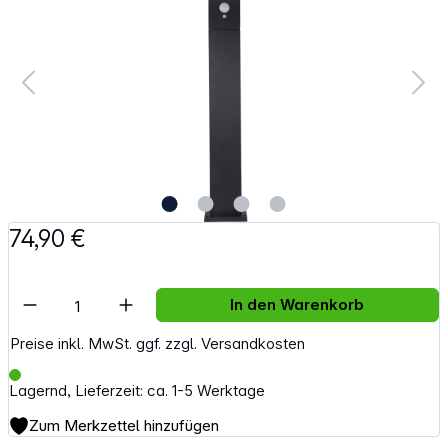
74,90 €
Artikel Anzahl: Gib den gewünschten Wert e
In den Warenkorb
Preise inkl. MwSt. ggf. zzgl. Versandkosten
Lagernd, Lieferzeit: ca. 1-5 Werktage
Zum Merkzettel hinzufügen