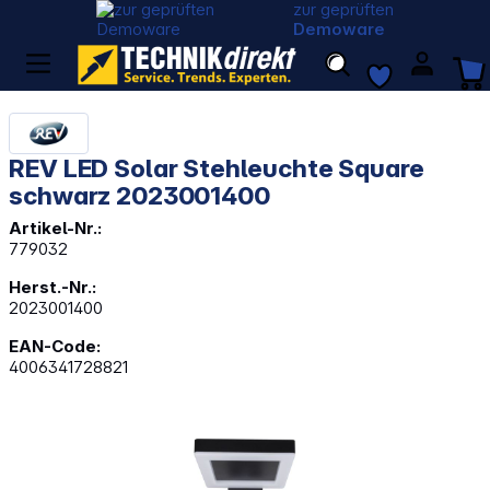
zur geprüften
Demoware
REV LED Solar Stehleuchte Square
schwarz 2023001400
Artikel-Nr.:
779032
Herst.-Nr.:
2023001400
EAN-Code:
4006341728821
Bildergalerie überspringen