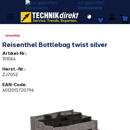
zur geprüften
Demoware
Reisenthel Bottlebag twist silver
Artikel-Nr.:
151064
Herst.-Nr.:
ZJ7052
EAN-Code:
4012013720796
Bildergalerie überspringen