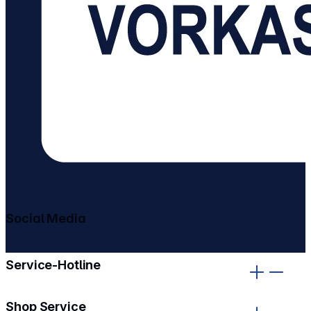
Social Media
gehe zu facebook
gehe zu instagram
Service-Hotline
Shop Service