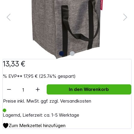
13,33 €
%
EVP**
17,95 €
(25.74% gespart)
Artikel Anzahl: Gib den gewünschten Wert e
In den Warenkorb
Preise inkl. MwSt. ggf. zzgl. Versandkosten
Lagernd, Lieferzeit: ca. 1-5 Werktage
Zum Merkzettel hinzufügen