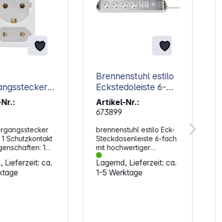
Brennenstuhl estilo
ngsstecker
Eckstedoleiste 6-
+ 1
fach weiß
-Nr.:
Artikel-Nr.:
kontakt weiß
673899
rgangsstecker
brennenstuhl estilo Eck-
 1 Schutzkontakt
Steckdosenleiste 6-fach
genschaften: 1
mit hochwertiger
ntakt- und 2
Edelstahloberfläche für
 Lieferzeit: ca.
Lagernd, Lieferzeit: ca.
osen 16 A,
Küche und Büro. Die
ktage
1-5 Werktage
 3500 W
kompakte brennenstuhl
estilo Eck-
Steckdosenleiste aus
hochbruchfestem
Kunststoff und
hochwertiger