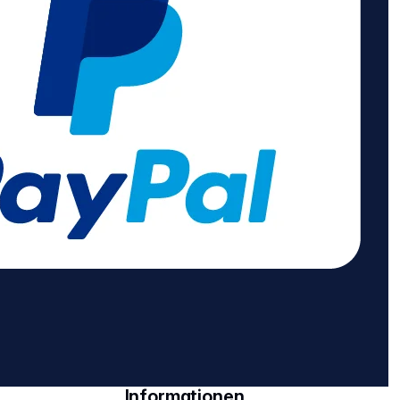
verwenden.
Eigenschaften:
Kabellänge: 2 m
Kabelbezeichnung:
H05VV-F 3G1,5
Steckdosen mit erhöhtem
Berührungsschutz 4
Schutzkontakt-
Steckdosen in 45°
Anordnung 2 Euro-
Steckdosen in 90°
Anordnung
Informationen