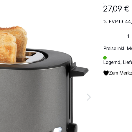
27,09 €
%
EVP**
44,
Artikel 
Preise inkl. 
Lagernd, Lief
Zum Merkze