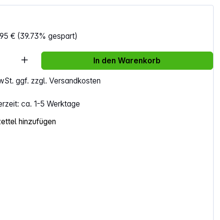
95 €
(39.73% gespart)
Anzahl: Gib den gewünschten Wert ein ode
In den Warenkorb
MwSt. ggf. zzgl. Versandkosten
erzeit: ca. 1-5 Werktage
ttel hinzufügen