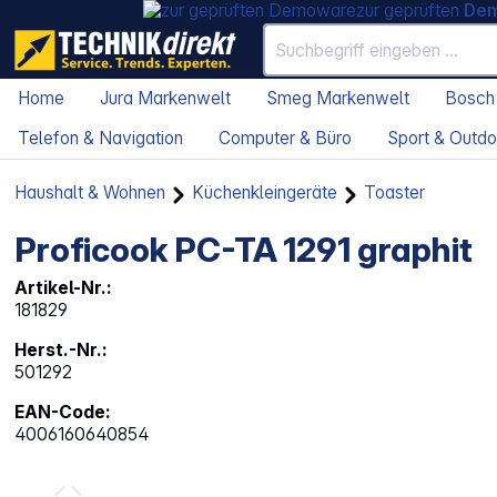
zur geprüften
De
Home
Jura Markenwelt
Smeg Markenwelt
Bosch
Telefon & Navigation
Computer & Büro
Sport & Outdo
Haushalt & Wohnen
Küchenkleingeräte
Toaster
Proficook PC-TA 1291 graphit
Artikel-Nr.:
181829
Herst.-Nr.:
501292
EAN-Code:
4006160640854