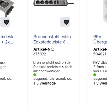
 Indesk
Brennenstuhl estilo
REV
Eckstedoleiste 6-
Überga
fach schwarz
2-fach 
Artikel-Nr.:
Artikel
Schutz
673892
504821
desk
brennenstuhl estilo Eck-
REV Übe
rger
Steckdosenleiste 6-fach
2-fach +
mit hochwertiger
weiß . Ei
eiste .
Edelstahloberfläche für
Schutzko
eit: ca.
Lagernd, Lieferzeit: ca.
Lagernd,
che, den
Küche und Büro. Die
Eurosteckd
1-5 Werktage
1-5 Wer
r in der
kompakte brennenstuhl
250 V~,
estilo Eck-
Steckdosenleiste aus
hochbruchfestem
e zum
Kunststoff und
hochwertiger