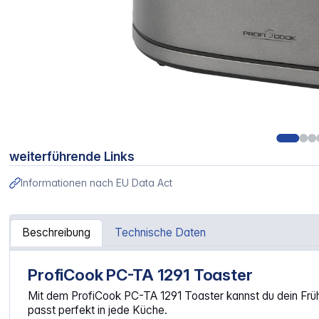
weiterführende Links
Informationen nach EU Data Act
Beschreibung
Technische Daten
ProfiCook PC-TA 1291 Toaster
Artikelinformationen "Proficook PC-TA 1291 graphit"
Mit dem ProfiCook PC-TA 1291 Toaster kannst du dein Frühs
passt perfekt in jede Küche.