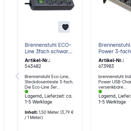
Brennenstuhl ECO-
Brennenstuhl
Line 3fach schwarz
Power 3-fach + 2x
1,5m +Schalter
USB
Artikel-Nr.:
Artikel-Nr.:
543482
673983
Brennenstuhl Eco-Line,
brennenstuhl In
e
Steckdosenleiste 3-fach.
Power USB-Cha
Die Eco-Line 3er
versenkbare
Mehrfach-
Tischsteckdosenl
Lagernd, Lieferzeit: ca.
Lagernd, Lieferz
Steckdosenleiste von
Ideal für die Kü
1-5 Werktage
1-5 Werktage
Brennenstuhl in der
Arbeitsplatz ode
Farbe schwarz und 1,5 m
Heimwerkstatt.
Inhalt:
1,50 Meter
(3,79 €
Kabel besticht durch ihre
Eigenschaften:
/ 1 Meter)
Qualität und Sicherheit in
Versenkbare
allen Bereichen. Sie ist
Einbausteckdos
nicht nur kindersicher,
Festeinbau