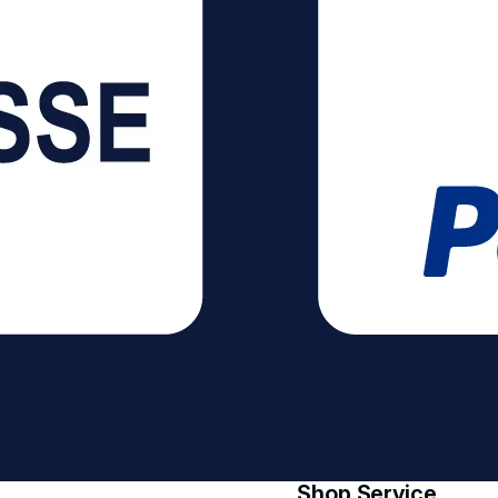
verwenden.
Eigenschaften:
Kabellänge: 2 m
Kabelbezeichnung:
H05VV-F 3G1,5
Steckdosen mit erhöhtem
Berührungsschutz 4
Schutzkontakt-
Steckdosen in 45°
Anordnung 2 Euro-
Steckdosen in 90°
Anordnung
Shop Service