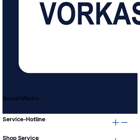
Social Media
gehe zu facebook
gehe zu instagram
Service-Hotline
Shop Service