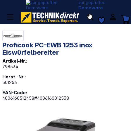
zur geprüften
Demoware
Proficook PC-EWB 1253 inox
Eiswürfelbereiter
Artikel-Nr.:
798534
Herst.-Nr.:
501253
EAN-Code:
4006160512458#4006160012538
Bildergalerie überspringen