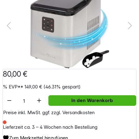
80,00 €
%
EVP**
149,00 €
(46.31% gespart)
Artikel Anzahl: Gib den gewünschten Wert e
In den Warenkorb
Preise inkl. MwSt. ggf. zzgl. Versandkosten
Lieferzeit ca. 3 – 4 Wochen nach Bestellung
Zum Merkzettel hinzufügen