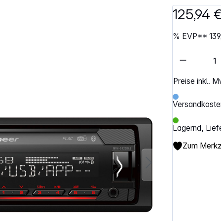
125,94 
%
EVP**
139
Artikel 
Preise inkl. 
Versandkosten
Lagernd, Lief
Zum Merkze