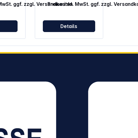
 MwSt. ggf. zzgl. Versandkosten
Preise inkl. MwSt. ggf. zzgl. Versandk
% (PA)
s
Details
, Staub
55 mm x