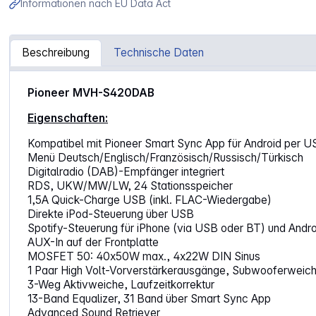
Informationen nach EU Data Act
Beschreibung
Technische Daten
Artikelinformationen "Pioneer MVH-S420DAB"
Pioneer MVH-S420DAB
Eigenschaften:
Kompatibel mit Pioneer Smart Sync App für Android per U
Menü Deutsch/Englisch/Französisch/Russisch/Türkisch
Digitalradio (DAB)-Empfänger integriert
RDS, UKW/MW/LW, 24 Stationsspeicher
1,5A Quick-Charge USB (inkl. FLAC-Wiedergabe)
Direkte iPod-Steuerung über USB
Spotify-Steuerung für iPhone (via USB oder BT) und Andro
AUX-In auf der Frontplatte
MOSFET 50: 40x50W max., 4x22W DIN Sinus
1 Paar High Volt-Vorverstärkerausgänge, Subwooferweic
3-Weg Aktivweiche, Laufzeitkorrektur
13-Band Equalizer, 31 Band über Smart Sync App
Advanced Sound Retriever