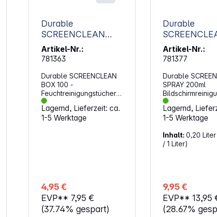
Durable
Durable
SCREENCLEAN
SCREENCLE
BOX 100
SPRAY 200m
Artikel-Nr.:
Artikel-Nr.:
Feuchtreinigungstüc
Bildschirmrei
781363
781377
her 573602
set 582300
Durable SCREENCLEAN
Durable SCREE
BOX 100 -
SPRAY 200ml
Feuchtreinigungstücher
Bildschirmreinig
(573602). Feuchte
(582300).
Lagernd, Lieferzeit: ca.
Lagernd, Lieferz
Reinigungstücher für
Reinigungsspray
1-5 Werktage
1-5 Werktage
Bildschirme von
Bildschirme von
Computern, Laptops,
Computern, Lapt
Inhalt:
0,20 Lite
Tablets, Smartphones
Tablets, Smartp
/ 1 Liter)
und Navigationsgeräten
und Navigations
Auch geeignet für die
Auch geeignet fü
Reinigung von
Reinigung von
Glasflächen von z.B.
Glasflächen von 
Kopierern und Scannern
Kopierern und S
4,95 €
9,95 €
Feuchttücher alkoholfrei
Inklusive Mikrofa
EVP**
7,95 €
EVP**
13,95 
und biologisch abbaubar
platzsparend im
Inhalt: 100 Feuchttücher
integriert Tuchgröße:
(37.74% gespart)
(28.67% gesp
in verschließbarer
190 x 195 mm Material