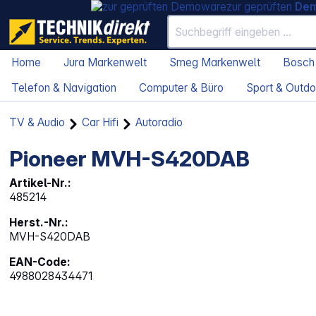
zur geprüften
De
Home
Jura Markenwelt
Smeg Markenwelt
Bosch
Telefon & Navigation
Computer & Büro
Sport & Outdo
TV & Audio
Car Hifi
Autoradio
Pioneer MVH-S420DAB
Artikel-Nr.:
485214
Herst.-Nr.:
MVH-S420DAB
EAN-Code:
4988028434471