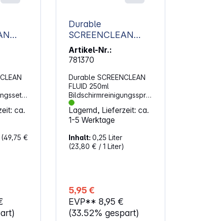
Durable
AN
SCREENCLEAN
l
FLUID 250ml
Artikel-Nr.:
nigungs
Bildschirmreinigungs
781370
spray 578219
NCLEAN
Durable SCREENCLEAN
FLUID 250ml
ungsset
Bildschirmreinigungsspra
y (578219). Pumpspray
eit: ca.
Lagernd, Lieferzeit: ca.
 für
für die streifenfreie
1-5 Werktage
Bildschirmreinigung
ops,
Reinigungsspray für
r
(49,75 €
Inhalt:
0,25 Liter
hones
Bildschirme von
(23,80 € / 1 Liter)
geräten
Computern, Laptops,
r die
Tablets, Smartphones
und Navigationsgeräten
z.B.
Auch geeignet für die
cannern
Reinigung von
5,95 €
sertuch,
Glasflächen von z.B.
€
EVP**
8,95 €
 Deckel
Kopierern und Scannern
Alkoholfreies Pumpspray
art)
(33.52% gespart)
Inhalt: 250 ml