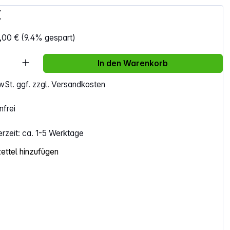
€
,00 €
(9.4% gespart)
Anzahl: Gib den gewünschten Wert ein ode
In den Warenkorb
MwSt. ggf. zzgl. Versandkosten
frei
erzeit: ca. 1-5 Werktage
ttel hinzufügen