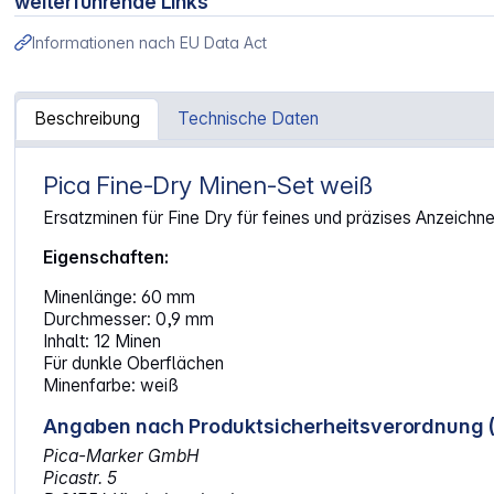
weiterführende Links
Informationen nach EU Data Act
Beschreibung
Technische Daten
Pica Fine-Dry Minen-Set weiß
Artikelinformationen "Pica Fine-Dry Minen-Set weiß"
Ersatzminen für Fine Dry für feines und präzises Anzeich
Eigenschaften:
Minenlänge: 60 mm
Durchmesser: 0,9 mm
Inhalt: 12 Minen
Für dunkle Oberflächen
Minenfarbe: weiß
Angaben nach Produktsicherheitsverordnung 
Pica-Marker GmbH
Picastr. 5