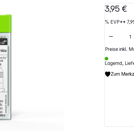
3,95 €
%
EVP**
7,9
Artikel 
Preise inkl. 
Lagernd, Lief
Zum Merkze