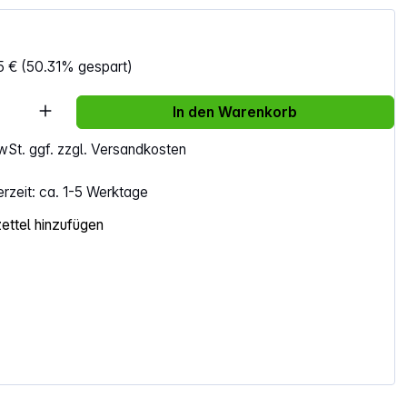
5 €
(50.31% gespart)
Anzahl: Gib den gewünschten Wert ein ode
In den Warenkorb
MwSt. ggf. zzgl. Versandkosten
erzeit: ca. 1-5 Werktage
ttel hinzufügen