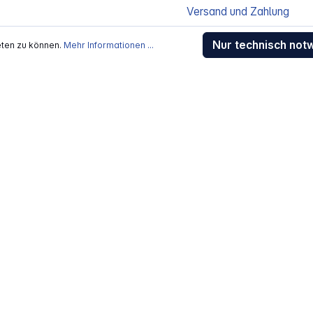
Versand und Zahlung
Sendungsverfolgung
Nur technisch not
eten zu können.
Mehr Informationen ...
Gewährleistung / Reparat
Erklärung zur Barrierefreih
Download-Center
Jobs
kosten
, wenn nicht anders beschrieben
rstellers / Lieferanten.
 Alle Rechte vorbehalten.