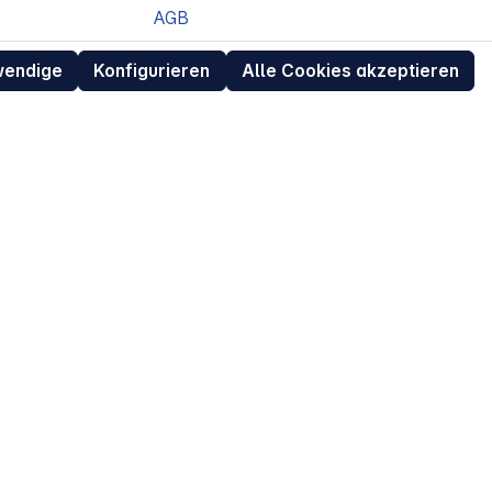
AGB
Datenschutz
wendige
Konfigurieren
Alle Cookies akzeptieren
ur
Widerrufsrecht für Verbraucher
eit
Retouren (RMA) für Business-Kunden
Entsorgungshinweise /
Altgeräterücknahme
Kundeninformation / Bestellablauf
Cookie-Einstellungen
EU Data Act