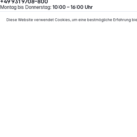
+49 931 9708–800
Montag bis Donnerstag:
10:00 – 16:00 Uhr
Freitag:
10:00 – 14:00 Uhr
Vertrag widerrufen
Diese Website verwendet Cookies, um eine bestmögliche Erfahrung bi
*
Alle Preise inkl. gesetzl. Mehrwertsteuer zzgl.
Versand
**
EVP = Empfohlener Verkaufspreis des He
Copyright © 2000 - 2026 TECHNIKdirekt -