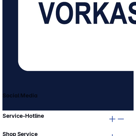
Social Media
gehe zu facebook
gehe zu instagram
Service-Hotline
Shop Service