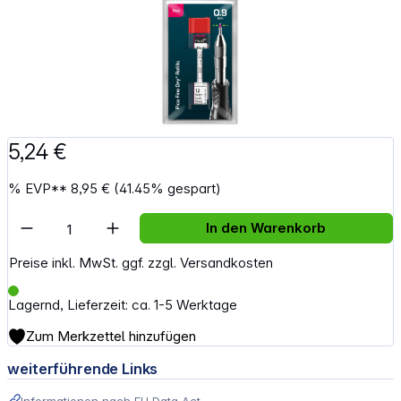
5,24 €
%
EVP**
8,95 €
(41.45% gespart)
Artikel Anzahl: Gib den gewünschten Wert e
In den Warenkorb
Preise inkl. MwSt. ggf. zzgl. Versandkosten
Lagernd, Lieferzeit: ca. 1-5 Werktage
Zum Merkzettel hinzufügen
weiterführende Links
Informationen nach EU Data Act