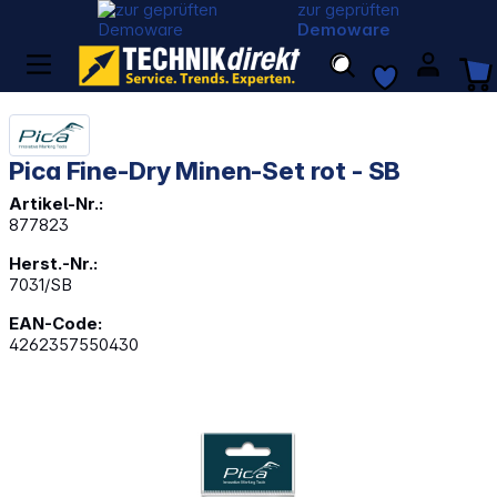
zur geprüften
Demoware
Pica Fine-Dry Minen-Set rot - SB
Artikel-Nr.:
877823
Herst.-Nr.:
7031/SB
EAN-Code:
4262357550430
Bildergalerie überspringen